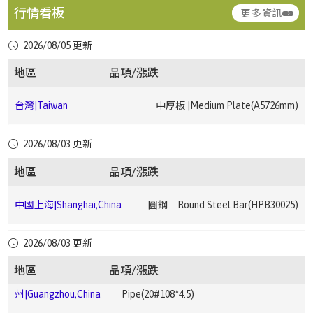
行情看板
更多資訊
台灣|Taiwan
熱軋鋼捲｜HRC(JIS G3131 SPHC1.2 ~ 4.5mm)
▼ 2.68
2026/08/05 更新
台灣|Taiwan
冷軋鋼捲｜CRC(JIS G3131 SPCC0.3 ~ 1.5mm)
▼ 2.22
地區
品項/漲跌
中國上海|Shanghai,China
中厚板｜Medium Plate(Q235B20mm)
台灣|Taiwan
中厚板 |Medium Plate(A5726mm)
中國上海|Shanghai,China
鋼筋｜Rebar(HRB40012)
▼ 1.76
台灣|Taiwan
中厚板 |Medium Plate(A366mm)
2026/08/03 更新
中國上海|Shanghai,China
鋼筋｜Rebar(HRB40025)
▼ 1.91
地區
品項/漲跌
台
電磁鋼片｜Electrical Steel Sheet(JIS G33 C2552
中國廣
電鍍錫鋼卷｜ETP(MR T-
灣|Taiwan
50A13000.35*1200 ~ 0.5*1200mm)
州|Guangzhou,China
4CA0.25*825*C)
中國上海|Shanghai,China
圓鋼｜Round Steel Bar(HPB30025)
台灣|Taiwan
熱浸鍍鋅鋼捲｜HDG(CGI0.276 ~ 0.776mm)
▼ 2.68
中國廣州|Guangzhou,China
中厚板｜Medium Plate(Q235B20mm)
中國上
無縫鋼管｜Seamless Steel
2026/08/03 更新
海|Shanghai,China
Pipe(20#159*6)
地區
品項/漲跌
台灣|Taiwan
熱浸鍍鋅鋼捲｜HDG(CGI0.5 ~ 1.2mm)
▼ 3.33
中國廣
無縫鋼管｜Seamless Steel
中國成都|Chengdu,China
高線｜Wire Rod(HPB30010)
▼ 3.19
州|Guangzhou,China
Pipe(20#108*4.5)
中國上
無縫鋼管｜Seamless Steel
海|Shanghai,China
Pipe(20#108*4.5)
台灣|Taiwan
熱浸鍍鋅鋼捲｜HDG(HGI1.5 ~ 3.0mm)
▼ 1.4