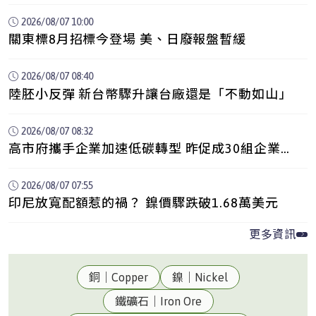
3,400日圓
2026/08/07 10:00
關東標8月招標今登場 美、日廢報盤暫緩
2026/08/07 08:40
陸胚小反彈 新台幣驟升讓台廠還是「不動如山」
2026/08/07 08:32
高市府攜手企業加速低碳轉型 昨促成30組企業合
作洽談
2026/08/07 07:55
印尼放寬配額惹的禍？ 鎳價驟跌破1.68萬美元
更多資訊
銅｜Copper
鎳｜Nickel
鐵礦石｜Iron Ore