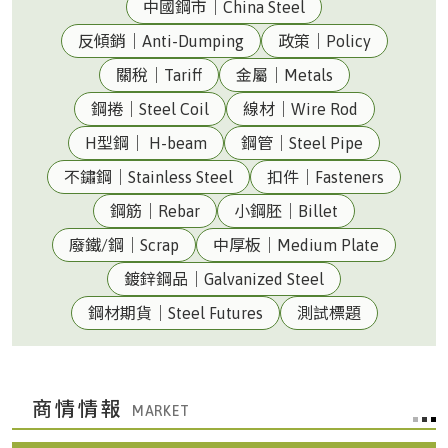
中國鋼市｜China Steel
反傾銷｜Anti-Dumping
政策｜Policy
關稅｜Tariff
金屬｜Metals
鋼捲｜Steel Coil
線材｜Wire Rod
H型鋼｜ H-beam
鋼管｜Steel Pipe
不鏽鋼｜Stainless Steel
扣件｜Fasteners
鋼筋｜Rebar
小鋼胚｜Billet
廢鐵/鋼｜Scrap
中厚板｜Medium Plate
鍍鋅鋼品｜Galvanized Steel
鋼材期貨｜Steel Futures
測試標題
商情情報
台灣|Taiwan
美元兌換新台幣匯率32.315(08/05 收盤)()