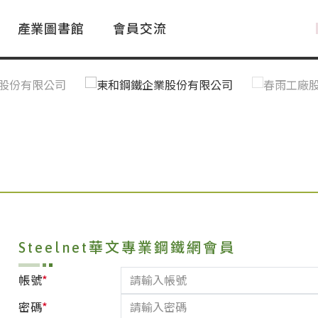
產業圖書館
會員交流
PAC Market
FAQ
國際消息｜Global News
鋼品進出口統計|Import&Export
Asia Steel Market
ustry Glossary
國際鋼鐵新聞｜Global Steel News
台灣|Taiwan
｜Ｑ＆Ａ
關稅表
Steelnet華文專業鋼鐵網會員
*
帳號
*
密碼