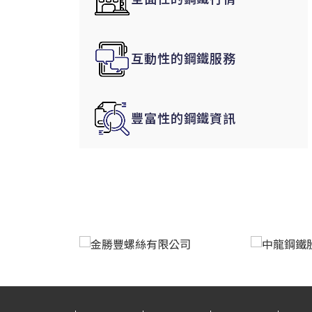
韓國|Korea
東南亞|SEA
互動性的鋼鐵服務
中東|Middle East
印度|India
美洲|The Americas
豐富性的鋼鐵資訊
歐盟|EU
獨聯體|CIS
鋼品期貨|Futures
LME非鐵金屬
LME小金屬(鈷)