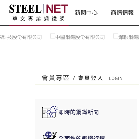
新聞中心
商情情報
台灣鋼鐵｜Taiwan Steel
行情看板|Market Dashboard
專家論壇|Expert Forum
會員評論｜Member Insights
亞太市場｜A
常見問題|
台灣鋼鐵新聞｜Taiwan Steel
一週鋼市|Weekly Steel Update
讀者意見｜Reader Opinions
亞洲鋼鐵新聞｜
產業辭典｜Ind
News
會員視角｜Member Insights
台灣|Taiwan
問題解答
中國上海|Shanghai,China
中國廣州|Guangzhou,China
會員專區
/ 會員登入
中國成都|Chengdu,China
中國大連|Dalian,China
中國非鐵金屬|China Nonferrous
即時的鋼鐵新聞
國際鋼市|Global Steel
日本|Japan
全面性的鋼鐵行情