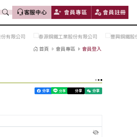
客服中心
會員專區
會員註冊
價格趨勢｜Price Trends
盤價|List Price
市場價格更新｜Market Price
全部
Update
首頁
會員專區
會員登入
中鋼｜China Steel (CSC)
豐興｜Feng Hsing
寶鋼｜Baosteel
河靜｜Ha Tinh
分享
分享
分享