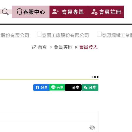
客服中心
會員專區
會員註冊
價格趨勢｜Price Trends
盤價|List Price
市場價格更新｜Market Price
全部
Update
首頁
會員專區
會員登入
中鋼｜China Steel (CSC)
豐興｜Feng Hsing
寶鋼｜Baosteel
河靜｜Ha Tinh
分享
分享
分享