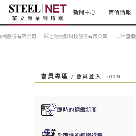
新聞中心
商情情報
台灣鋼鐵｜Taiwan Steel
行情看板|Market Dashboard
專家論壇|Expert Forum
會員評論｜Member Insights
亞太市場｜A
常見問題|
台灣鋼鐵新聞｜Taiwan Steel
一週鋼市|Weekly Steel Update
讀者意見｜Reader Opinions
亞洲鋼鐵新聞｜
產業辭典｜Ind
News
會員視角｜Member Insights
台灣|Taiwan
問題解答
中國上海|Shanghai,China
中國廣州|Guangzhou,China
會員專區
/ 會員登入
中國成都|Chengdu,China
中國大連|Dalian,China
中國非鐵金屬|China Nonferrous
即時的鋼鐵新聞
國際鋼市|Global Steel
日本|Japan
全面性的鋼鐵行情