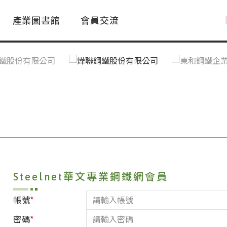
產業圖書館
會員交流
PAC Market
FAQ
國際消息｜Global News
鋼品進出口統計|Import&Export
Asia Steel Market
ustry Glossary
國際鋼鐵新聞｜Global Steel News
台灣|Taiwan
｜Ｑ＆Ａ
關稅表
Steelnet華文專業鋼鐵網會員
*
帳號
*
密碼