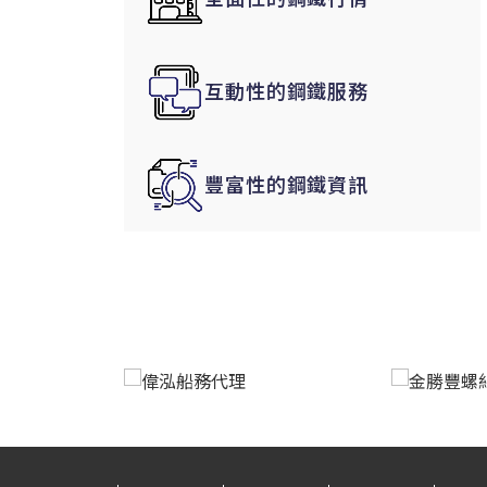
韓國|Korea
東南亞|SEA
互動性的鋼鐵服務
中東|Middle East
印度|India
美洲|The Americas
豐富性的鋼鐵資訊
歐盟|EU
獨聯體|CIS
鋼品期貨|Futures
LME非鐵金屬
LME小金屬(鈷)