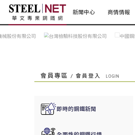
新聞中心
商情情報
台灣鋼鐵｜Taiwan Steel
行情看板|Market Dashboard
專家論壇|Expert Forum
會員評論｜Member Insights
亞太市場｜A
常見問題|
台灣鋼鐵新聞｜Taiwan Steel
一週鋼市|Weekly Steel Update
讀者意見｜Reader Opinions
亞洲鋼鐵新聞｜
產業辭典｜Ind
News
會員視角｜Member Insights
台灣|Taiwan
問題解答
中國上海|Shanghai,China
中國廣州|Guangzhou,China
會員專區
/ 會員登入
中國成都|Chengdu,China
中國大連|Dalian,China
中國非鐵金屬|China Nonferrous
即時的鋼鐵新聞
國際鋼市|Global Steel
日本|Japan
全面性的鋼鐵行情