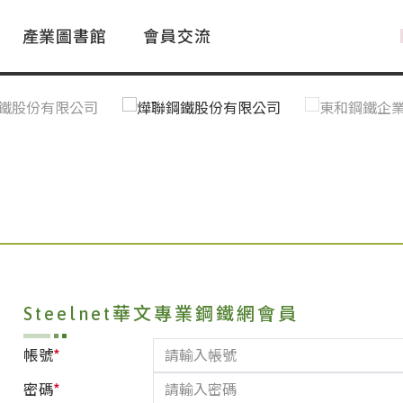
產業圖書館
會員交流
PAC Market
FAQ
國際消息｜Global News
鋼品進出口統計|Import&Export
Asia Steel Market
ustry Glossary
國際鋼鐵新聞｜Global Steel News
台灣|Taiwan
｜Ｑ＆Ａ
關稅表
Steelnet華文專業鋼鐵網會員
*
帳號
*
密碼