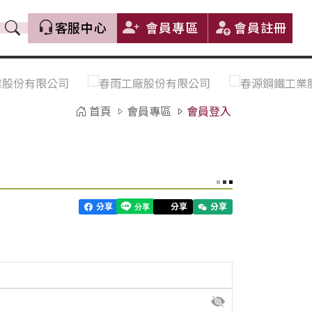
客服中心
會員專區
會員註冊
價格趨勢｜Price Trends
盤價|List Price
市場價格更新｜Market Price
全部
Update
首頁
會員專區
會員登入
中鋼｜China Steel (CSC)
豐興｜Feng Hsing
寶鋼｜Baosteel
河靜｜Ha Tinh
分享
分享
分享