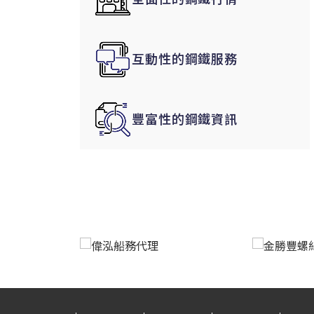
韓國|Korea
東南亞|SEA
互動性的鋼鐵服務
中東|Middle East
印度|India
美洲|The Americas
豐富性的鋼鐵資訊
歐盟|EU
獨聯體|CIS
鋼品期貨|Futures
LME非鐵金屬
LME小金屬(鈷)