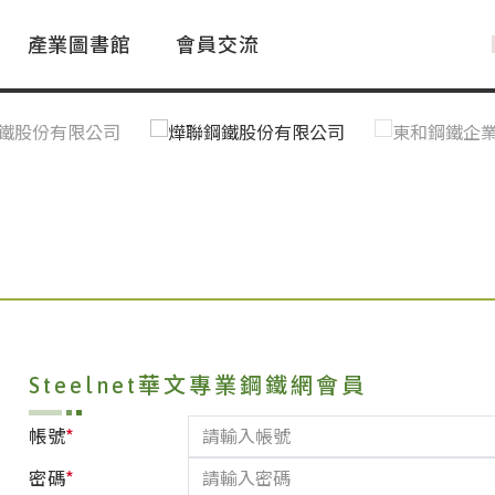
產業圖書館
會員交流
PAC Market
FAQ
國際消息｜Global News
鋼品進出口統計|Import&Export
Asia Steel Market
ustry Glossary
國際鋼鐵新聞｜Global Steel News
台灣|Taiwan
｜Ｑ＆Ａ
關稅表
Steelnet華文專業鋼鐵網會員
*
帳號
*
密碼