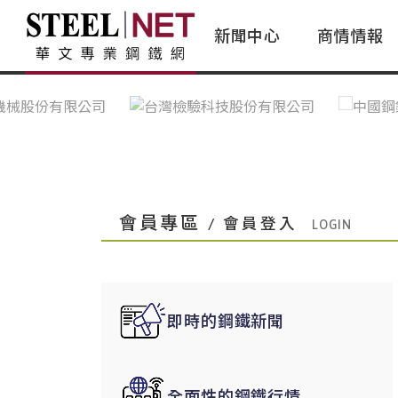
新聞中心
商情情報
台灣鋼鐵｜Taiwan Steel
行情看板|Market Dashboard
專家論壇|Expert Forum
會員評論｜Member Insights
亞太市場｜A
常見問題|
台灣鋼鐵新聞｜Taiwan Steel
一週鋼市|Weekly Steel Update
讀者意見｜Reader Opinions
亞洲鋼鐵新聞｜
產業辭典｜Ind
News
會員視角｜Member Insights
台灣|Taiwan
問題解答
中國上海|Shanghai,China
中國廣州|Guangzhou,China
會員專區
/ 會員登入
中國成都|Chengdu,China
中國大連|Dalian,China
中國非鐵金屬|China Nonferrous
即時的鋼鐵新聞
國際鋼市|Global Steel
日本|Japan
全面性的鋼鐵行情