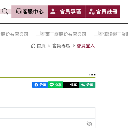
客服中心
會員專區
會員註冊
價格趨勢｜Price Trends
盤價|List Price
市場價格更新｜Market Price
全部
Update
首頁
會員專區
會員登入
中鋼｜China Steel (CSC)
豐興｜Feng Hsing
寶鋼｜Baosteel
河靜｜Ha Tinh
分享
分享
分享