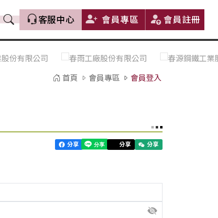
客服中心
會員專區
會員註冊
價格趨勢｜Price Trends
盤價|List Price
市場價格更新｜Market Price
全部
Update
首頁
會員專區
會員登入
中鋼｜China Steel (CSC)
豐興｜Feng Hsing
寶鋼｜Baosteel
河靜｜Ha Tinh
分享
分享
分享