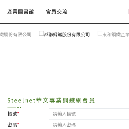
產業圖書館
會員交流
PAC Market
FAQ
國際消息｜Global News
鋼品進出口統計|Import&Export
Asia Steel Market
ustry Glossary
國際鋼鐵新聞｜Global Steel News
台灣|Taiwan
｜Ｑ＆Ａ
關稅表
Steelnet華文專業鋼鐵網會員
*
帳號
*
密碼