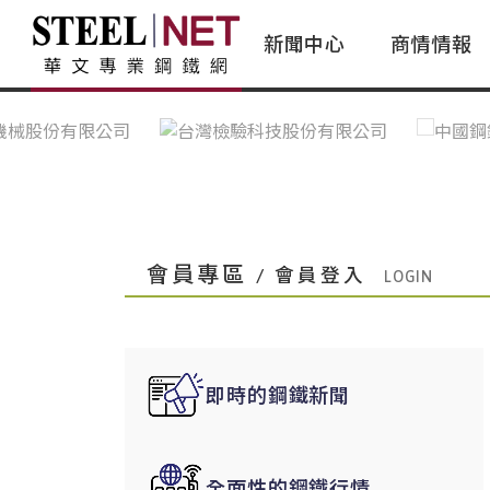
新聞中心
商情情報
台灣鋼鐵｜Taiwan Steel
行情看板|Market Dashboard
專家論壇|Expert Forum
會員評論｜Member Insights
亞太市場｜A
常見問題|
台灣鋼鐵新聞｜Taiwan Steel
一週鋼市|Weekly Steel Update
讀者意見｜Reader Opinions
亞洲鋼鐵新聞｜
產業辭典｜Ind
News
會員視角｜Member Insights
台灣|Taiwan
問題解答
中國上海|Shanghai,China
中國廣州|Guangzhou,China
會員專區
/ 會員登入
中國成都|Chengdu,China
中國大連|Dalian,China
中國非鐵金屬|China Nonferrous
即時的鋼鐵新聞
國際鋼市|Global Steel
日本|Japan
全面性的鋼鐵行情