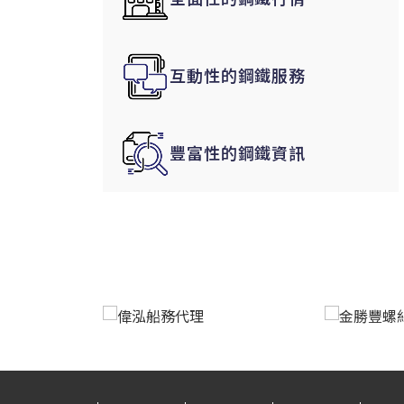
韓國|Korea
東南亞|SEA
互動性的鋼鐵服務
中東|Middle East
印度|India
美洲|The Americas
豐富性的鋼鐵資訊
歐盟|EU
獨聯體|CIS
鋼品期貨|Futures
LME非鐵金屬
LME小金屬(鈷)