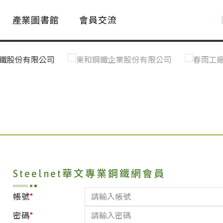
產業圖書館
會員交流
PAC Market
FAQ
國際消息｜Global News
鋼品進出口統計|Import&Export
Asia Steel Market
ustry Glossary
國際鋼鐵新聞｜Global Steel News
台灣|Taiwan
｜Ｑ＆Ａ
關稅表
Steelnet華文專業鋼鐵網會員
*
帳號
*
密碼