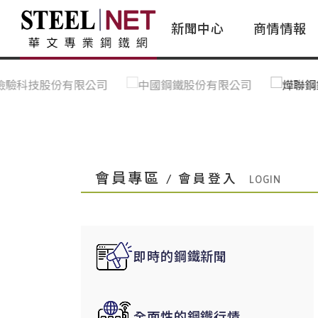
新聞中心
商情情報
台灣鋼鐵｜Taiwan Steel
行情看板|Market Dashboard
專家論壇|Expert Forum
會員評論｜Member Insights
亞太市場｜A
常見問題|
台灣鋼鐵新聞｜Taiwan Steel
一週鋼市|Weekly Steel Update
讀者意見｜Reader Opinions
亞洲鋼鐵新聞｜
產業辭典｜Ind
News
會員視角｜Member Insights
台灣|Taiwan
問題解答
中國上海|Shanghai,China
中國廣州|Guangzhou,China
會員專區
/ 會員登入
中國成都|Chengdu,China
中國大連|Dalian,China
中國非鐵金屬|China Nonferrous
即時的鋼鐵新聞
國際鋼市|Global Steel
日本|Japan
全面性的鋼鐵行情