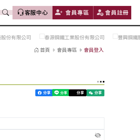
客服中心
會員專區
會員註冊
價格趨勢｜Price Trends
盤價|List Price
市場價格更新｜Market Price
全部
Update
首頁
會員專區
會員登入
中鋼｜China Steel (CSC)
豐興｜Feng Hsing
寶鋼｜Baosteel
河靜｜Ha Tinh
分享
分享
分享