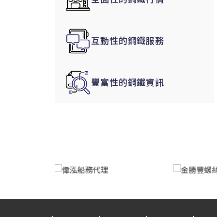
韓國|Korea
東南亞|SEA
互動性的鋼鐵服務
中東|Middle East
印度|India
美洲|The Americas
豐富性的鋼鐵資訊
歐盟|EU
獨聯體|CIS
鋼品期貨|Futures
LME非鐵金屬
LME小金屬(鈷)