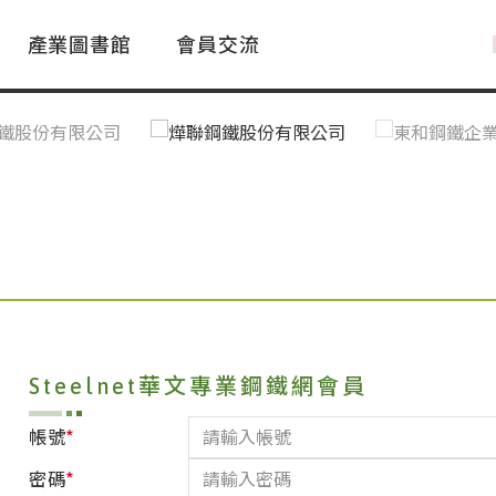
產業圖書館
會員交流
PAC Market
FAQ
國際消息｜Global News
鋼品進出口統計|Import&Export
Asia Steel Market
ustry Glossary
國際鋼鐵新聞｜Global Steel News
台灣|Taiwan
｜Ｑ＆Ａ
關稅表
Steelnet華文專業鋼鐵網會員
*
帳號
*
密碼