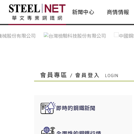
新聞中心
商情情報
台灣鋼鐵｜Taiwan Steel
行情看板|Market Dashboard
專家論壇|Expert Forum
會員評論｜Member Insights
亞太市場｜A
常見問題|
台灣鋼鐵新聞｜Taiwan Steel
一週鋼市|Weekly Steel Update
讀者意見｜Reader Opinions
亞洲鋼鐵新聞｜
產業辭典｜Ind
News
會員視角｜Member Insights
台灣|Taiwan
問題解答
中國上海|Shanghai,China
中國廣州|Guangzhou,China
會員專區
/ 會員登入
中國成都|Chengdu,China
中國大連|Dalian,China
中國非鐵金屬|China Nonferrous
即時的鋼鐵新聞
國際鋼市|Global Steel
日本|Japan
全面性的鋼鐵行情