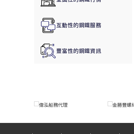
韓國|Korea
東南亞|SEA
互動性的鋼鐵服務
中東|Middle East
印度|India
美洲|The Americas
豐富性的鋼鐵資訊
歐盟|EU
獨聯體|CIS
鋼品期貨|Futures
LME非鐵金屬
LME小金屬(鈷)