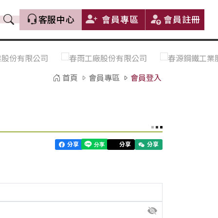
客服中心
會員專區
會員註冊
價格趨勢｜Price Trends
盤價|List Price
市場價格更新｜Market Price
全部
Update
首頁
會員專區
會員登入
中鋼｜China Steel (CSC)
豐興｜Feng Hsing
寶鋼｜Baosteel
河靜｜Ha Tinh
分享
分享
分享