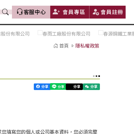
客服中心
會員專區
會員註冊
價格趨勢｜Price Trends
盤價|List Price
市場價格更新｜Market Price
全部
首頁
隱私權政策
Update
中鋼｜China Steel (CSC)
豐興｜Feng Hsing
寶鋼｜Baosteel
河靜｜Ha Tinh
分享
分享
分享
net會要求您填寫您的個人或公司基本資料，您必須完整