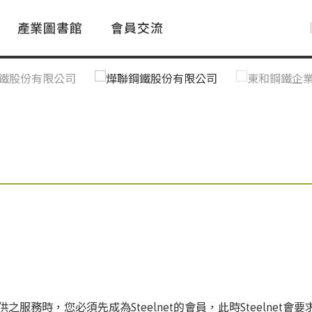
產業圖書館
會員交流
PAC Market
FAQ
國際消息｜Global News
鋼品進出口統計|Import&Export
Asia Steel Market
ustry Glossary
國際鋼鐵新聞｜Global Steel News
台灣|Taiwan
｜Ｑ＆Ａ
關稅表
et所提供之服務時，您必須先成為Steelnet的會員，此時Steel