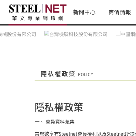
新聞中心
商情情報
台灣鋼鐵｜Taiwan Steel
行情看板|Market Dashboard
專家論壇|Expert Forum
會員評論｜Member Insights
亞太市場｜A
常見問題|
台灣鋼鐵新聞｜Taiwan Steel
一週鋼市|Weekly Steel Update
讀者意見｜Reader Opinions
亞洲鋼鐵新聞｜
產業辭典｜Ind
News
會員視角｜Member Insights
台灣|Taiwan
問題解答
中國上海|Shanghai,China
中國廣州|Guangzhou,China
隱私權政策
中國成都|Chengdu,China
中國大連|Dalian,China
隱私權政策
中國非鐵金屬|China Nonferrous
國際鋼市|Global Steel
一、 會員資料蒐集
日本|Japan
當您欲享有Steelnet會員權利以及Steeln