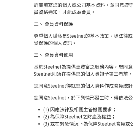
韓國|Korea
詳實填寫您的個人或公司基本資料，並同意遵守Ste
員資格通知，才能成為會員。
東南亞|SEA
二、 會員資料保護
中東|Middle East
尊重個人隱私是Steelnet的基本政策。除法
印度|India
受保護的個人資訊。
美洲|The Americas
三、 會員資料使用
歐盟|EU
基於Steelnet為提供更豐富之服務內容，您同
獨聯體|CIS
Steelnet則須在提供您的個人資訊予第三者
鋼品期貨|Futures
您同意Steelnet得就您的個人資料作成會員
LME非鐵金屬
您同意Steelnet，於下列情形發生時，得依
LME小金屬(鈷)
(1) 因應法律及相關主管機關要求；
(2) 為保障Steelnet之財產及權益；
(3) 或在緊急情況下為保障Steelnet會