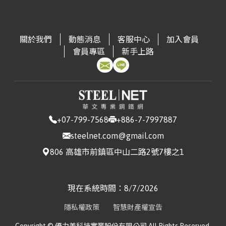
(CSC)
3.13
進口量:409
▼ 40.2
台灣|Taiwan
鋼軌｜Steel Rail
進口量:543
▲ +8.17
台灣|Taiwan
冷軋不鏽鋼捲片｜CRSS Coil
台灣|Taiwan
冷軋鋼捲｜CRC(JIS G3131 SPCC0.3 ~ 1.5mm)
▼ 2.22
出口量:5412
▲ +116.31
進口量:3882
▲ +379.85
寶鋼｜Baosteel
非方向性矽鋼｜Non-Oriented Silicon Steel
出口量:4108
▼ 44.78
進口量:13357
▲ +19.15
出口量:0
中鋼｜China Steel
冷軋鋼捲(中高碳)｜CRC – Medium-High
出口量:31184
▼ 13.2
關於我們
動態消息
客服中心
加入會員
(CSC)
Carbon
▲ 3.23
台灣|Taiwan
中厚板 |Medium Plate(A5726mm)
台灣|Taiwan
角鋼｜Angle Steel
台灣|Taiwan
焊接鋼管｜Welded Steel Pipe
會員專區
新手上路
進口量:1771
▲ +76.22
台灣|Taiwan
熱軋不鏽鋼捲片｜HRSS Coil
進口量:5972
▼ 89.03
台灣|Taiwan
不鏽鋼鋼管(焊接)｜Stainless Steel Pipe (Welded)
出口量:3728
▲ +62.16
進口量:81171
▼ 9.39
中鋼｜China Steel
冷軋鋼捲(工具鋼)｜CRC – Tool Steel
▲
台灣|Taiwan
中厚板 |Medium Plate(A366mm)
出口量:20705
▲ +13.17
進口量:49
▼ 55.45
出口量:15908
▲ +92.03
(CSC)
2.73
出口量:9999
▼ 2.12
台灣|Taiwan
其他型鋼｜Other Structural Steel
台
電磁鋼片｜Electrical Steel Sheet(JIS G33 C2552
台灣|Taiwan
鋼軌｜Steel Rail
進口量:502
▲ +1830.77
台灣|Taiwan
冷軋不鏽鋼捲片｜CRSS Coil
中鋼｜China Steel
冷軋鋼捲(製桶)｜CRC – Can
灣|Taiwan
50A13000.35*1200 ~ 0.5*1200mm)
進口量:809
▼ 72.57
台灣|Taiwan
不鏽鋼鋼管(無縫)｜Stainless Steel Pipe (Seamless)
出口量:7439
▲ +7.25
進口量:11210
▲ +24.79
(CSC)
Manufacturing
▲ 2.94
出口量:0
+07-799-7568
+886-7-7997887
進口量:1590
▼ 22.55
出口量:35927
出口量:22
▲ +29.41
台灣|Taiwan
熱浸鍍鋅鋼捲｜HDG(CGI0.276 ~ 0.776mm)
▼ 2.68
steelnet.com@gmail.com
台灣|Taiwan
焊接鋼管｜Welded Steel Pipe
中鋼｜China Steel
汽車料(熱軋)｜HR Coil – Automotive
▲
台灣|Taiwan
熱軋不鏽鋼捲片｜HRSS Coil
806 高雄市前鎮區中山二路2號7樓之1
進口量:54430
▲ +881.43
台灣|Taiwan
不鏽鋼鋼管(焊接)｜Stainless Steel Pipe (Welded)
(CSC)
1.51
進口量:89581
▼ 1.92
台灣|Taiwan
不鏽鋼直棒｜Stainless Steel Straight Bars
台灣|Taiwan
熱浸鍍鋅鋼捲｜HDG(CGI0.5 ~ 1.2mm)
▼ 3.33
出口量:18296
▲ +3.88
進口量:110
▲ +69.23
出口量:8284
▼ 28.93
進口量:690
▼ 39.37
出口量:10216
▲ +27.99
出口量:813
▼ 15.31
中鋼｜China Steel
熱軋鋼板(一般料)｜HR Plate –
現在系統時間：
8/7/2026
台灣|Taiwan
熱浸鍍鋅鋼捲｜HDG(HGI1.5 ~ 3.0mm)
▼ 1.4
台灣|Taiwan
鋼軌｜Steel Rail
(CSC)
Commercial
▼ 2.25
台灣|Taiwan
冷軋不鏽鋼捲片｜CRSS Coil
進口量:2949
▲ +34.72
台灣|Taiwan
不鏽鋼鋼管(無縫)｜Stainless Steel Pipe (Seamless)
進口量:8983
▼ 16.54
台灣|Taiwan
不鏽鋼盤元｜Stainless Steel Wire Rods
隱私權政策
智慧財產權宣告
出口量:0
▼ 100
進口量:2053
▲ +121.95
出口量:36154
▲ +10.04
進口量:1424
▲ +172.8
台灣|Taiwan
電鍍鋅鋼捲｜EG(JIS G33 SECC0.6 ~ 1.2mm)
中鋼｜China Steel
熱軋鋼捲(軋延料)｜HRC – Forming
▼ 2.01
出口量:17
▼ 15