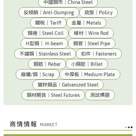
中國鋼市｜China Steel
反傾銷｜Anti-Dumping
政策｜Policy
關稅｜Tariff
金屬｜Metals
鋼捲｜Steel Coil
線材｜Wire Rod
H型鋼｜ H-beam
鋼管｜Steel Pipe
不鏽鋼｜Stainless Steel
扣件｜Fasteners
鋼筋｜Rebar
小鋼胚｜Billet
廢鐵/鋼｜Scrap
中厚板｜Medium Plate
鍍鋅鋼品｜Galvanized Steel
鋼材期貨｜Steel Futures
測試標題
商情情報
台灣|Taiwan
美元兌換新台幣匯率32.315(08/05 收盤)()