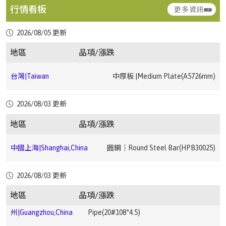
行情看板
更多資訊
台灣|Taiwan
熱軋鋼捲｜HRC(JIS G3131 SPHC1.2 ~ 4.5mm)
▼ 2.68
2026/08/05 更新
台灣|Taiwan
冷軋鋼捲｜CRC(JIS G3131 SPCC0.3 ~ 1.5mm)
▼ 2.22
地區
品項/漲跌
中國上海|Shanghai,China
中厚板｜Medium Plate(Q235B20mm)
台灣|Taiwan
中厚板 |Medium Plate(A5726mm)
中國上海|Shanghai,China
鋼筋｜Rebar(HRB40012)
▼ 1.76
台灣|Taiwan
中厚板 |Medium Plate(A366mm)
2026/08/03 更新
中國上海|Shanghai,China
鋼筋｜Rebar(HRB40025)
▼ 1.91
地區
品項/漲跌
台
電磁鋼片｜Electrical Steel Sheet(JIS G33 C2552
中國廣
電鍍錫鋼卷｜ETP(MR T-
灣|Taiwan
50A13000.35*1200 ~ 0.5*1200mm)
州|Guangzhou,China
4CA0.25*825*C)
中國上海|Shanghai,China
圓鋼｜Round Steel Bar(HPB30025)
台灣|Taiwan
熱浸鍍鋅鋼捲｜HDG(CGI0.276 ~ 0.776mm)
▼ 2.68
中國廣州|Guangzhou,China
中厚板｜Medium Plate(Q235B20mm)
中國上
無縫鋼管｜Seamless Steel
2026/08/03 更新
海|Shanghai,China
Pipe(20#159*6)
地區
品項/漲跌
台灣|Taiwan
熱浸鍍鋅鋼捲｜HDG(CGI0.5 ~ 1.2mm)
▼ 3.33
中國廣
無縫鋼管｜Seamless Steel
中國成都|Chengdu,China
高線｜Wire Rod(HPB30010)
▼ 3.19
州|Guangzhou,China
Pipe(20#108*4.5)
中國上
無縫鋼管｜Seamless Steel
海|Shanghai,China
Pipe(20#108*4.5)
台灣|Taiwan
熱浸鍍鋅鋼捲｜HDG(HGI1.5 ~ 3.0mm)
▼ 1.4