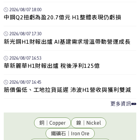
廠、中龍嚴國維歸建接其職缺
2026/08/07 18:00
中鋼Q2扭虧為盈20.7億元 H1整體表現仍虧損
2026/08/07 17:30
新光鋼H1財報出爐 AI基建需求增溫帶動營運成長
2026/08/07 16:53
華新麗華H1財報出爐 稅後淨利125億
2026/08/07 16:45
筋價偏低、工地拉貨延遲 沛波H1營收與獲利雙減
更多資訊
銅｜Copper
鎳｜Nickel
鐵礦石｜Iron Ore