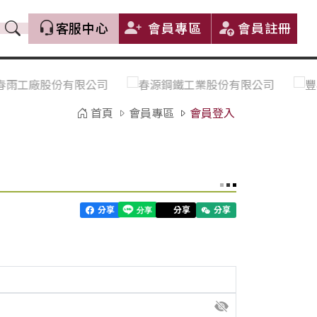
客服中心
會員專區
會員註冊
價格趨勢｜Price Trends
盤價|List Price
市場價格更新｜Market Price
全部
Update
首頁
會員專區
會員登入
中鋼｜China Steel (CSC)
豐興｜Feng Hsing
寶鋼｜Baosteel
河靜｜Ha Tinh
分享
分享
分享