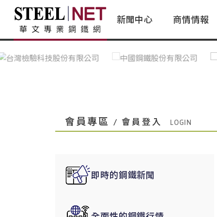
新聞中心
商情情報
台灣鋼鐵｜Taiwan Steel
行情看板|Market Dashboard
專家論壇|Expert Forum
會員評論｜Member Insights
亞太市場｜A
常見問題|
台灣鋼鐵新聞｜Taiwan Steel
一週鋼市|Weekly Steel Update
讀者意見｜Reader Opinions
亞洲鋼鐵新聞｜
產業辭典｜Ind
News
會員視角｜Member Insights
台灣|Taiwan
問題解答
中國上海|Shanghai,China
中國廣州|Guangzhou,China
會員專區
/ 會員登入
中國成都|Chengdu,China
中國大連|Dalian,China
中國非鐵金屬|China Nonferrous
即時的鋼鐵新聞
國際鋼市|Global Steel
日本|Japan
全面性的鋼鐵行情