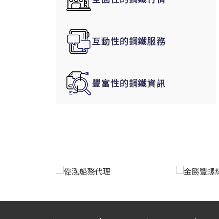
韓國|Korea
東南亞|SEA
互動性的鋼鐵服務
中東|Middle East
印度|India
美洲|The Americas
豐富性的鋼鐵資訊
歐盟|EU
獨聯體|CIS
鋼品期貨|Futures
LME非鐵金屬
LME小金屬(鈷)