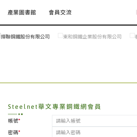
產業圖書館
會員交流
PAC Market
FAQ
國際消息｜Global News
鋼品進出口統計|Import&Export
Asia Steel Market
ustry Glossary
國際鋼鐵新聞｜Global Steel News
台灣|Taiwan
｜Ｑ＆Ａ
關稅表
Steelnet華文專業鋼鐵網會員
*
帳號
*
密碼