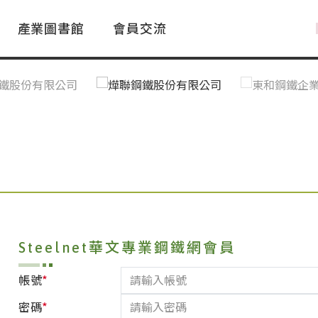
產業圖書館
會員交流
PAC Market
FAQ
國際消息｜Global News
鋼品進出口統計|Import&Export
Asia Steel Market
ustry Glossary
國際鋼鐵新聞｜Global Steel News
台灣|Taiwan
｜Ｑ＆Ａ
關稅表
Steelnet華文專業鋼鐵網會員
*
帳號
*
密碼