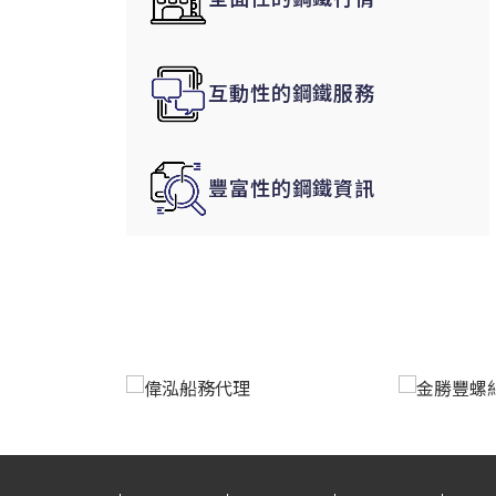
韓國|Korea
東南亞|SEA
互動性的鋼鐵服務
中東|Middle East
印度|India
美洲|The Americas
豐富性的鋼鐵資訊
歐盟|EU
獨聯體|CIS
鋼品期貨|Futures
LME非鐵金屬
LME小金屬(鈷)