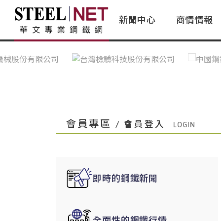
新聞中心
商情情報
台灣鋼鐵｜Taiwan Steel
行情看板|Market Dashboard
專家論壇|Expert Forum
會員評論｜Member Insights
亞太市場｜A
常見問題|
台灣鋼鐵新聞｜Taiwan Steel
一週鋼市|Weekly Steel Update
讀者意見｜Reader Opinions
亞洲鋼鐵新聞｜
產業辭典｜Ind
News
會員視角｜Member Insights
台灣|Taiwan
問題解答
中國上海|Shanghai,China
中國廣州|Guangzhou,China
會員專區
/ 會員登入
中國成都|Chengdu,China
中國大連|Dalian,China
中國非鐵金屬|China Nonferrous
即時的鋼鐵新聞
國際鋼市|Global Steel
日本|Japan
全面性的鋼鐵行情