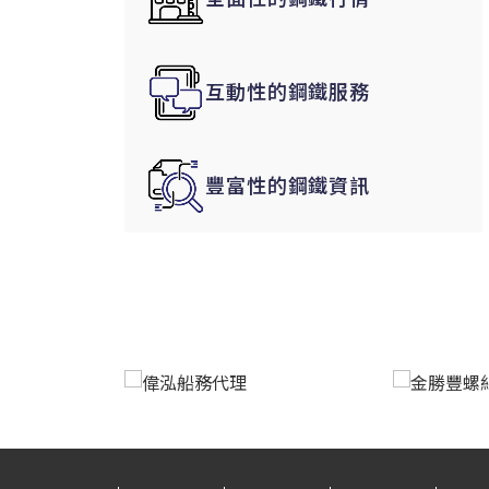
韓國|Korea
東南亞|SEA
互動性的鋼鐵服務
中東|Middle East
印度|India
美洲|The Americas
豐富性的鋼鐵資訊
歐盟|EU
獨聯體|CIS
鋼品期貨|Futures
LME非鐵金屬
LME小金屬(鈷)