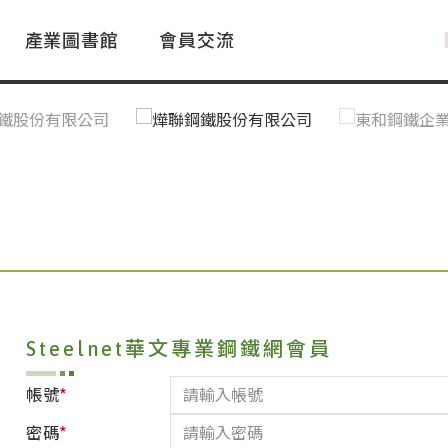
產業圖書館
會員交流
PAC Market
FAQ
國際消息｜Global News
鋼品進出口統計|Import&Export
Asia Steel Market
ustry Glossary
國際鋼鐵新聞｜Global Steel News
台灣|Taiwan
｜Ｑ＆Ａ
關稅表
Steelnet華文專業鋼鐵網會員
*
帳號
*
密碼