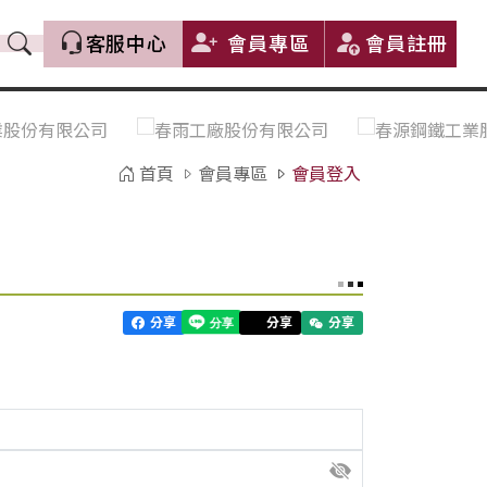
客服中心
會員專區
會員註冊
價格趨勢｜Price Trends
盤價|List Price
市場價格更新｜Market Price
全部
Update
首頁
會員專區
會員登入
中鋼｜China Steel (CSC)
豐興｜Feng Hsing
寶鋼｜Baosteel
河靜｜Ha Tinh
分享
分享
分享