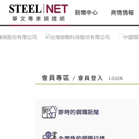
新聞中心
商情情報
台灣鋼鐵｜Taiwan Steel
行情看板|Market Dashboard
專家論壇|Expert Forum
會員評論｜Member Insights
亞太市場｜A
常見問題|
台灣鋼鐵新聞｜Taiwan Steel
一週鋼市|Weekly Steel Update
讀者意見｜Reader Opinions
亞洲鋼鐵新聞｜
產業辭典｜Ind
News
會員視角｜Member Insights
台灣|Taiwan
問題解答
中國上海|Shanghai,China
中國廣州|Guangzhou,China
會員專區
/ 會員登入
中國成都|Chengdu,China
中國大連|Dalian,China
中國非鐵金屬|China Nonferrous
即時的鋼鐵新聞
國際鋼市|Global Steel
日本|Japan
全面性的鋼鐵行情