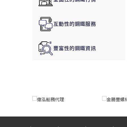
韓國|Korea
東南亞|SEA
互動性的鋼鐵服務
中東|Middle East
印度|India
美洲|The Americas
豐富性的鋼鐵資訊
歐盟|EU
獨聯體|CIS
鋼品期貨|Futures
LME非鐵金屬
LME小金屬(鈷)