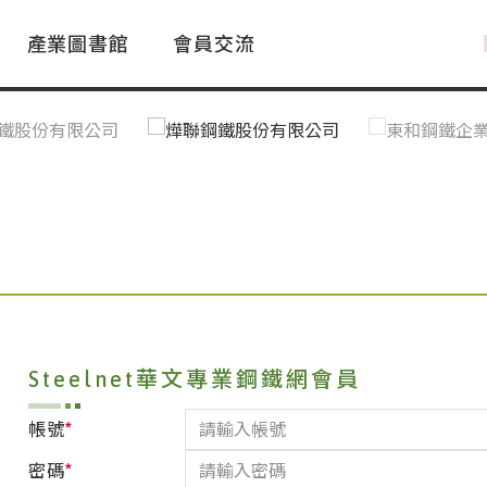
產業圖書館
會員交流
PAC Market
FAQ
國際消息｜Global News
鋼品進出口統計|Import&Export
Asia Steel Market
ustry Glossary
國際鋼鐵新聞｜Global Steel News
台灣|Taiwan
｜Ｑ＆Ａ
關稅表
Steelnet華文專業鋼鐵網會員
*
帳號
*
密碼