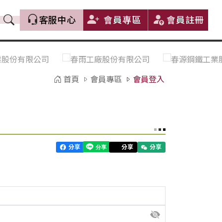
客服中心
會員專區
會員註冊
價格趨勢｜Price Trends
盤價|List Price
市場價格更新｜Market Price
全部
Update
首頁
會員專區
會員登入
中鋼｜China Steel (CSC)
豐興｜Feng Hsing
寶鋼｜Baosteel
河靜｜Ha Tinh
分享
分享
分享