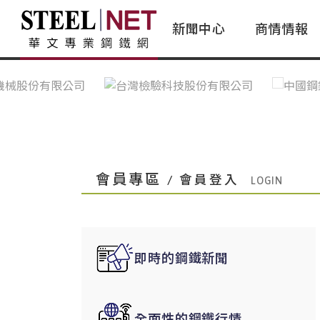
新聞中心
商情情報
台灣鋼鐵｜Taiwan Steel
行情看板|Market Dashboard
專家論壇|Expert Forum
會員評論｜Member Insights
亞太市場｜A
常見問題|
台灣鋼鐵新聞｜Taiwan Steel
一週鋼市|Weekly Steel Update
讀者意見｜Reader Opinions
亞洲鋼鐵新聞｜
產業辭典｜Ind
News
會員視角｜Member Insights
台灣|Taiwan
問題解答
中國上海|Shanghai,China
中國廣州|Guangzhou,China
會員專區
/ 會員登入
中國成都|Chengdu,China
中國大連|Dalian,China
中國非鐵金屬|China Nonferrous
即時的鋼鐵新聞
國際鋼市|Global Steel
日本|Japan
全面性的鋼鐵行情