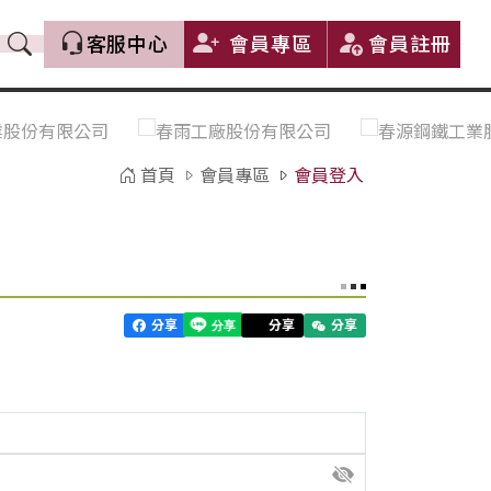
客服中心
會員專區
會員註冊
價格趨勢｜Price Trends
盤價|List Price
市場價格更新｜Market Price
全部
Update
首頁
會員專區
會員登入
中鋼｜China Steel (CSC)
豐興｜Feng Hsing
寶鋼｜Baosteel
河靜｜Ha Tinh
分享
分享
分享