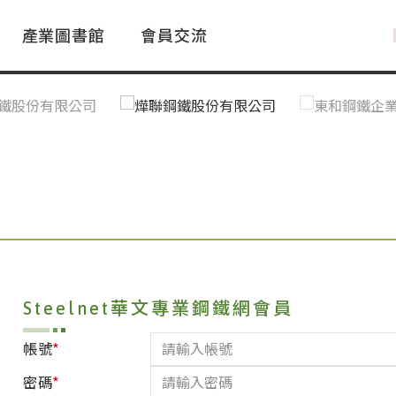
產業圖書館
會員交流
PAC Market
FAQ
國際消息｜Global News
鋼品進出口統計|Import&Export
Asia Steel Market
ustry Glossary
國際鋼鐵新聞｜Global Steel News
台灣|Taiwan
｜Ｑ＆Ａ
關稅表
Steelnet華文專業鋼鐵網會員
*
帳號
*
密碼