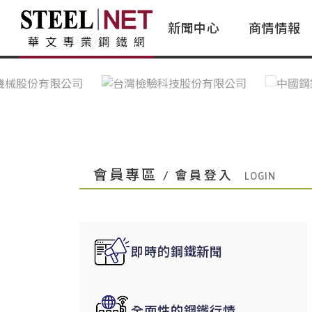
新聞中心
商情情報
台灣鋼鐵｜Taiwan Steel
行情看板|Market Dashboard
專家論壇|Expert Forum
會員評論｜Member Insights
亞太市場｜A
常見問題|
台灣鋼鐵新聞｜Taiwan Steel
一週鋼市|Weekly Steel Update
讀者意見｜Reader Opinions
亞洲鋼鐵新聞｜
產業辭典｜Ind
News
會員視角｜Member Insights
台灣|Taiwan
問題解答
中國上海|Shanghai,China
中國廣州|Guangzhou,China
會員專區
/ 會員登入
中國成都|Chengdu,China
中國大連|Dalian,China
中國非鐵金屬|China Nonferrous
即時的鋼鐵新聞
國際鋼市|Global Steel
日本|Japan
全面性的鋼鐵行情