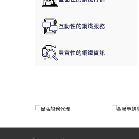
韓國|Korea
東南亞|SEA
互動性的鋼鐵服務
中東|Middle East
印度|India
美洲|The Americas
豐富性的鋼鐵資訊
歐盟|EU
獨聯體|CIS
鋼品期貨|Futures
LME非鐵金屬
LME小金屬(鈷)