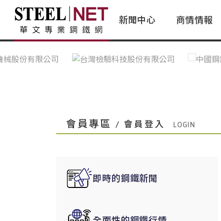
新聞中心
商情情報
台灣鋼鐵｜Taiwan Steel
行情看板|Market Dashboard
專家論壇|Expert Forum
會員評論｜Member Insights
亞太市場｜A
常見問題|
台灣鋼鐵新聞｜Taiwan Steel
一週鋼市|Weekly Steel Update
讀者意見｜Reader Opinions
亞洲鋼鐵新聞｜
產業辭典｜Ind
News
會員視角｜Member Insights
台灣|Taiwan
問題解答
中國上海|Shanghai,China
中國廣州|Guangzhou,China
會員專區
/ 會員登入
中國成都|Chengdu,China
中國大連|Dalian,China
中國非鐵金屬|China Nonferrous
即時的鋼鐵新聞
國際鋼市|Global Steel
日本|Japan
全面性的鋼鐵行情