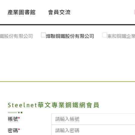
產業圖書館
會員交流
PAC Market
FAQ
國際消息｜Global News
鋼品進出口統計|Import&Export
Asia Steel Market
ustry Glossary
國際鋼鐵新聞｜Global Steel News
台灣|Taiwan
｜Ｑ＆Ａ
關稅表
Steelnet華文專業鋼鐵網會員
*
帳號
*
密碼