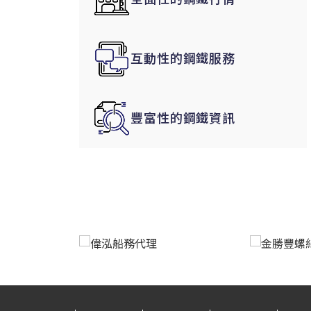
韓國|Korea
東南亞|SEA
互動性的鋼鐵服務
中東|Middle East
印度|India
美洲|The Americas
豐富性的鋼鐵資訊
歐盟|EU
獨聯體|CIS
鋼品期貨|Futures
LME非鐵金屬
LME小金屬(鈷)