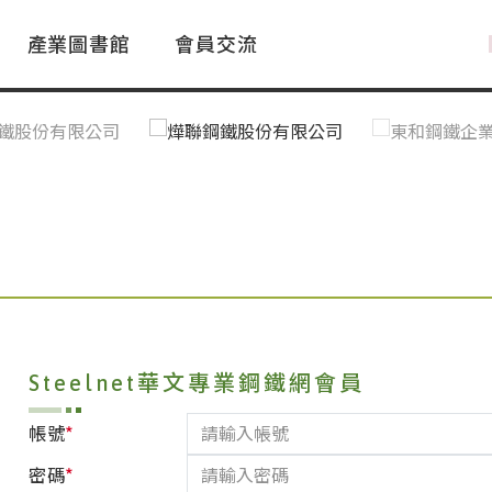
產業圖書館
會員交流
PAC Market
FAQ
國際消息｜Global News
鋼品進出口統計|Import&Export
Asia Steel Market
ustry Glossary
國際鋼鐵新聞｜Global Steel News
台灣|Taiwan
｜Ｑ＆Ａ
關稅表
Steelnet華文專業鋼鐵網會員
*
帳號
*
密碼