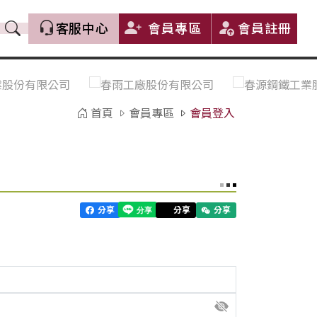
客服中心
會員專區
會員註冊
價格趨勢｜Price Trends
盤價|List Price
市場價格更新｜Market Price
全部
Update
首頁
會員專區
會員登入
中鋼｜China Steel (CSC)
豐興｜Feng Hsing
寶鋼｜Baosteel
河靜｜Ha Tinh
分享
分享
分享