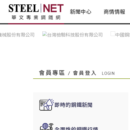
新聞中心
商情情報
台灣鋼鐵｜Taiwan Steel
行情看板|Market Dashboard
專家論壇|Expert Forum
會員評論｜Member Insights
亞太市場｜A
常見問題|
台灣鋼鐵新聞｜Taiwan Steel
一週鋼市|Weekly Steel Update
讀者意見｜Reader Opinions
亞洲鋼鐵新聞｜
產業辭典｜Ind
News
會員視角｜Member Insights
台灣|Taiwan
問題解答
中國上海|Shanghai,China
中國廣州|Guangzhou,China
會員專區
/ 會員登入
中國成都|Chengdu,China
中國大連|Dalian,China
中國非鐵金屬|China Nonferrous
即時的鋼鐵新聞
國際鋼市|Global Steel
日本|Japan
全面性的鋼鐵行情