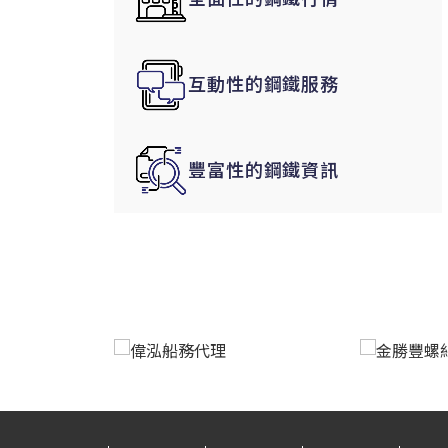
韓國|Korea
東南亞|SEA
互動性的鋼鐵服務
中東|Middle East
印度|India
美洲|The Americas
豐富性的鋼鐵資訊
歐盟|EU
獨聯體|CIS
鋼品期貨|Futures
LME非鐵金屬
LME小金屬(鈷)