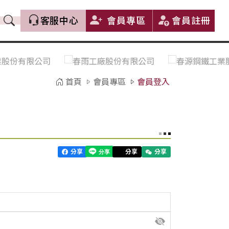
客服中心
會員專區
會員註冊
價格趨勢｜Price Trends
盤價|List Price
市場價格更新｜Market Price
全部
Update
首頁
會員專區
會員登入
中鋼｜China Steel (CSC)
豐興｜Feng Hsing
寶鋼｜Baosteel
河靜｜Ha Tinh
分享
分享
分享