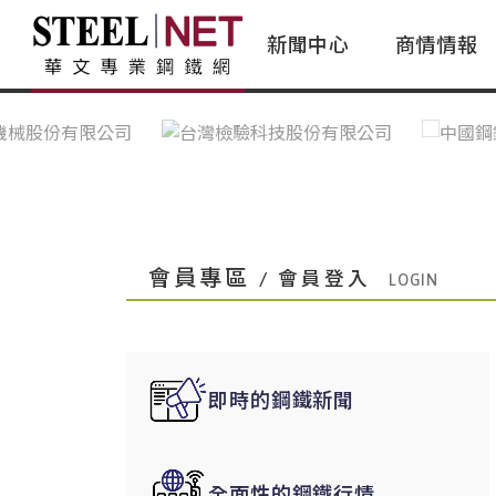
新聞中心
商情情報
台灣鋼鐵｜Taiwan Steel
行情看板|Market Dashboard
專家論壇|Expert Forum
會員評論｜Member Insights
亞太市場｜A
常見問題|
台灣鋼鐵新聞｜Taiwan Steel
一週鋼市|Weekly Steel Update
讀者意見｜Reader Opinions
亞洲鋼鐵新聞｜
產業辭典｜Ind
News
會員視角｜Member Insights
台灣|Taiwan
問題解答
中國上海|Shanghai,China
中國廣州|Guangzhou,China
會員專區
/ 會員登入
中國成都|Chengdu,China
中國大連|Dalian,China
中國非鐵金屬|China Nonferrous
即時的鋼鐵新聞
國際鋼市|Global Steel
日本|Japan
全面性的鋼鐵行情