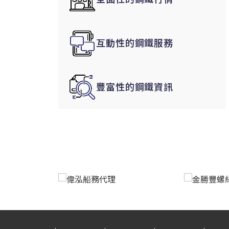
韓國|Korea
東南亞|SEA
互動性的鋼鐵服務
中東|Middle East
印度|India
美洲|The Americas
豐富性的鋼鐵資訊
歐盟|EU
獨聯體|CIS
鋼品期貨|Futures
LME非鐵金屬
LME小金屬(鈷)