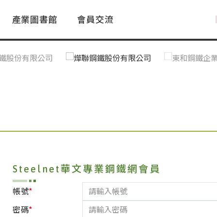
產業圖書館
會員交流
PAC Market
FAQ
國際消息｜Global News
鋼品進出口統計|Import&Export
Asia Steel Market
ustry Glossary
國際鋼鐵新聞｜Global Steel News
台灣|Taiwan
｜Ｑ＆Ａ
關稅表
Steelnet華文專業鋼鐵網會員
*
帳號
*
密碼