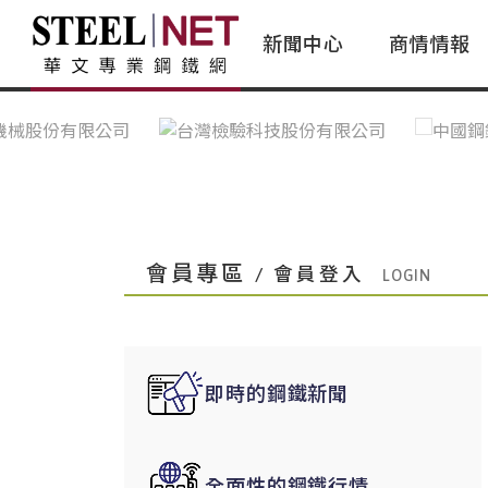
新聞中心
商情情報
台灣鋼鐵｜Taiwan Steel
行情看板|Market Dashboard
專家論壇|Expert Forum
會員評論｜Member Insights
亞太市場｜A
常見問題|
台灣鋼鐵新聞｜Taiwan Steel
一週鋼市|Weekly Steel Update
讀者意見｜Reader Opinions
亞洲鋼鐵新聞｜
產業辭典｜Ind
News
會員視角｜Member Insights
台灣|Taiwan
問題解答
中國上海|Shanghai,China
中國廣州|Guangzhou,China
會員專區
/ 會員登入
中國成都|Chengdu,China
中國大連|Dalian,China
中國非鐵金屬|China Nonferrous
即時的鋼鐵新聞
國際鋼市|Global Steel
日本|Japan
全面性的鋼鐵行情