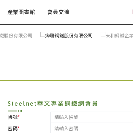
產業圖書館
會員交流
PAC Market
FAQ
國際消息｜Global News
鋼品進出口統計|Import&Export
Asia Steel Market
ustry Glossary
國際鋼鐵新聞｜Global Steel News
台灣|Taiwan
｜Ｑ＆Ａ
關稅表
Steelnet華文專業鋼鐵網會員
*
帳號
*
密碼