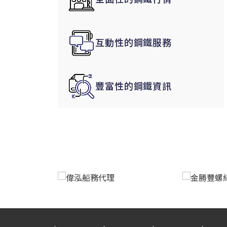
韓國|Korea
東南亞|SEA
互動性的鋼鐵服務
中東|Middle East
印度|India
美洲|The Americas
豐富性的鋼鐵資訊
歐盟|EU
獨聯體|CIS
鋼品期貨|Futures
LME非鐵金屬
LME小金屬(鈷)