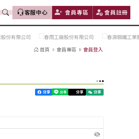
客服中心
會員專區
會員註冊
價格趨勢｜Price Trends
盤價|List Price
市場價格更新｜Market Price
全部
Update
首頁
會員專區
會員登入
中鋼｜China Steel (CSC)
豐興｜Feng Hsing
寶鋼｜Baosteel
河靜｜Ha Tinh
分享
分享
分享