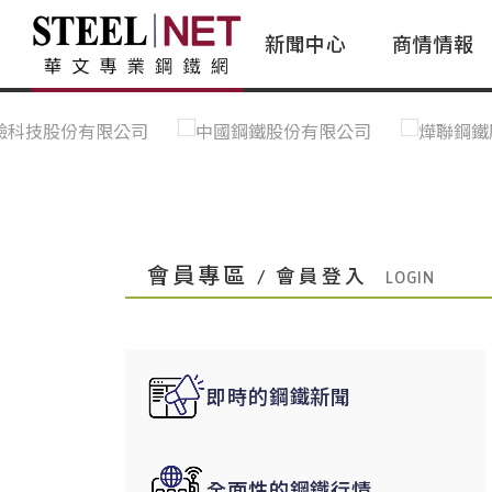
新聞中心
商情情報
台灣鋼鐵｜Taiwan Steel
行情看板|Market Dashboard
專家論壇|Expert Forum
會員評論｜Member Insights
亞太市場｜A
常見問題|
台灣鋼鐵新聞｜Taiwan Steel
一週鋼市|Weekly Steel Update
讀者意見｜Reader Opinions
亞洲鋼鐵新聞｜
產業辭典｜Ind
News
會員視角｜Member Insights
台灣|Taiwan
問題解答
中國上海|Shanghai,China
中國廣州|Guangzhou,China
會員專區
/ 會員登入
中國成都|Chengdu,China
中國大連|Dalian,China
中國非鐵金屬|China Nonferrous
即時的鋼鐵新聞
國際鋼市|Global Steel
日本|Japan
全面性的鋼鐵行情