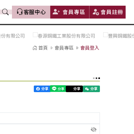
客服中心
會員專區
會員註冊
價格趨勢｜Price Trends
盤價|List Price
市場價格更新｜Market Price
全部
Update
首頁
會員專區
會員登入
中鋼｜China Steel (CSC)
豐興｜Feng Hsing
寶鋼｜Baosteel
河靜｜Ha Tinh
分享
分享
分享