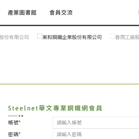
產業圖書館
會員交流
PAC Market
FAQ
國際消息｜Global News
鋼品進出口統計|Import&Export
Asia Steel Market
ustry Glossary
國際鋼鐵新聞｜Global Steel News
台灣|Taiwan
｜Ｑ＆Ａ
關稅表
Steelnet華文專業鋼鐵網會員
*
帳號
*
密碼