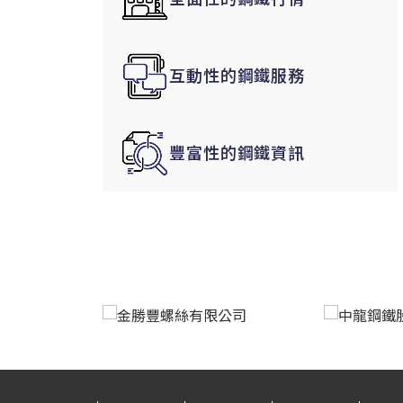
韓國|Korea
東南亞|SEA
互動性的鋼鐵服務
中東|Middle East
印度|India
美洲|The Americas
豐富性的鋼鐵資訊
歐盟|EU
獨聯體|CIS
鋼品期貨|Futures
LME非鐵金屬
LME小金屬(鈷)