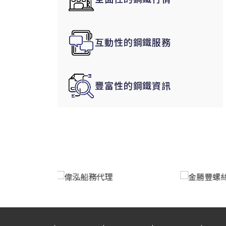
韓國|Korea
東南亞|SEA
互動性的鋼鐵服務
中東|Middle East
印度|India
美洲|The Americas
豐富性的鋼鐵資訊
歐盟|EU
獨聯體|CIS
鋼品期貨|Futures
LME非鐵金屬
LME小金屬(鈷)