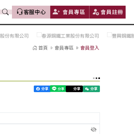
客服中心
會員專區
會員註冊
價格趨勢｜Price Trends
盤價|List Price
市場價格更新｜Market Price
全部
Update
首頁
會員專區
會員登入
中鋼｜China Steel (CSC)
豐興｜Feng Hsing
寶鋼｜Baosteel
河靜｜Ha Tinh
分享
分享
分享