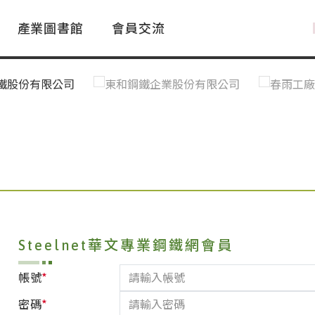
產業圖書館
會員交流
PAC Market
FAQ
國際消息｜Global News
鋼品進出口統計|Import&Export
Asia Steel Market
ustry Glossary
國際鋼鐵新聞｜Global Steel News
台灣|Taiwan
｜Ｑ＆Ａ
關稅表
Steelnet華文專業鋼鐵網會員
*
帳號
*
密碼