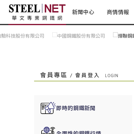
新聞中心
商情情報
台灣鋼鐵｜Taiwan Steel
行情看板|Market Dashboard
專家論壇|Expert Forum
會員評論｜Member Insights
亞太市場｜A
常見問題|
台灣鋼鐵新聞｜Taiwan Steel
一週鋼市|Weekly Steel Update
讀者意見｜Reader Opinions
亞洲鋼鐵新聞｜
產業辭典｜Ind
News
會員視角｜Member Insights
台灣|Taiwan
問題解答
中國上海|Shanghai,China
中國廣州|Guangzhou,China
會員專區
/ 會員登入
中國成都|Chengdu,China
中國大連|Dalian,China
中國非鐵金屬|China Nonferrous
即時的鋼鐵新聞
國際鋼市|Global Steel
日本|Japan
全面性的鋼鐵行情