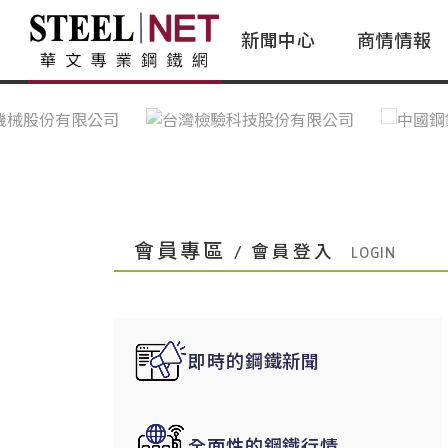
新聞中心
商情情報
台灣鋼鐵｜Taiwan Steel
行情看板|Market Dashboard
專家論壇|Expert Forum
會員評論｜Member Insights
亞太市場｜A
常見問題|
台灣鋼鐵新聞｜Taiwan Steel
一週鋼市|Weekly Steel Update
讀者意見｜Reader Opinions
亞洲鋼鐵新聞｜
產業辭典｜Ind
News
會員視角｜Member Insights
台灣|Taiwan
問題解答
中國上海|Shanghai,China
中國廣州|Guangzhou,China
會員專區
/ 會員登入
中國成都|Chengdu,China
中國大連|Dalian,China
中國非鐵金屬|China Nonferrous
即時的鋼鐵新聞
國際鋼市|Global Steel
日本|Japan
全面性的鋼鐵行情