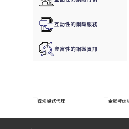
韓國|Korea
東南亞|SEA
互動性的鋼鐵服務
中東|Middle East
印度|India
美洲|The Americas
豐富性的鋼鐵資訊
歐盟|EU
獨聯體|CIS
鋼品期貨|Futures
LME非鐵金屬
LME小金屬(鈷)