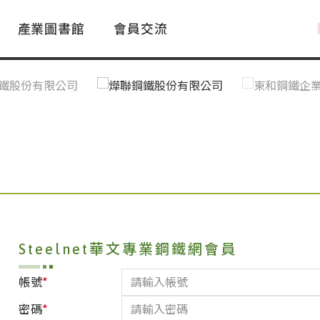
產業圖書館
會員交流
PAC Market
FAQ
國際消息｜Global News
鋼品進出口統計|Import&Export
Asia Steel Market
ustry Glossary
國際鋼鐵新聞｜Global Steel News
台灣|Taiwan
｜Ｑ＆Ａ
關稅表
Steelnet華文專業鋼鐵網會員
*
帳號
*
密碼