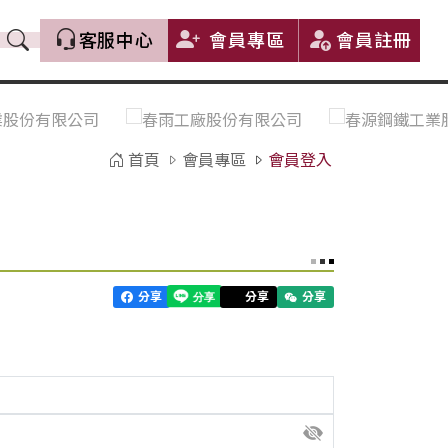
客服中心
會員專區
會員註冊
價格趨勢｜Price Trends
盤價|List Price
市場價格更新｜Market Price
全部
Update
首頁
會員專區
會員登入
中鋼｜China Steel (CSC)
豐興｜Feng Hsing
寶鋼｜Baosteel
河靜｜Ha Tinh
分享
分享
分享