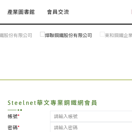
產業圖書館
會員交流
PAC Market
FAQ
國際消息｜Global News
鋼品進出口統計|Import&Export
Asia Steel Market
ustry Glossary
國際鋼鐵新聞｜Global Steel News
台灣|Taiwan
｜Ｑ＆Ａ
關稅表
Steelnet華文專業鋼鐵網會員
*
帳號
*
密碼