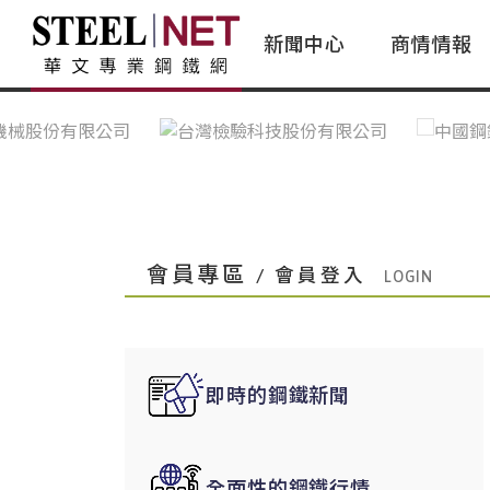
新聞中心
商情情報
台灣鋼鐵｜Taiwan Steel
行情看板|Market Dashboard
專家論壇|Expert Forum
會員評論｜Member Insights
亞太市場｜A
常見問題|
台灣鋼鐵新聞｜Taiwan Steel
一週鋼市|Weekly Steel Update
讀者意見｜Reader Opinions
亞洲鋼鐵新聞｜
產業辭典｜Ind
News
會員視角｜Member Insights
台灣|Taiwan
問題解答
中國上海|Shanghai,China
中國廣州|Guangzhou,China
會員專區
/ 會員登入
中國成都|Chengdu,China
中國大連|Dalian,China
中國非鐵金屬|China Nonferrous
即時的鋼鐵新聞
國際鋼市|Global Steel
日本|Japan
全面性的鋼鐵行情