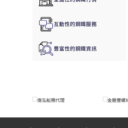
韓國|Korea
東南亞|SEA
互動性的鋼鐵服務
中東|Middle East
印度|India
美洲|The Americas
豐富性的鋼鐵資訊
歐盟|EU
獨聯體|CIS
鋼品期貨|Futures
LME非鐵金屬
LME小金屬(鈷)