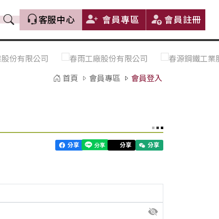
客服中心
會員專區
會員註冊
價格趨勢｜Price Trends
盤價|List Price
市場價格更新｜Market Price
全部
Update
首頁
會員專區
會員登入
中鋼｜China Steel (CSC)
豐興｜Feng Hsing
寶鋼｜Baosteel
河靜｜Ha Tinh
分享
分享
分享