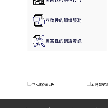
韓國|Korea
東南亞|SEA
互動性的鋼鐵服務
中東|Middle East
印度|India
美洲|The Americas
豐富性的鋼鐵資訊
歐盟|EU
獨聯體|CIS
鋼品期貨|Futures
LME非鐵金屬
LME小金屬(鈷)