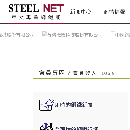
新聞中心
商情情報
台灣鋼鐵｜Taiwan Steel
行情看板|Market Dashboard
專家論壇|Expert Forum
會員評論｜Member Insights
亞太市場｜A
常見問題|
台灣鋼鐵新聞｜Taiwan Steel
一週鋼市|Weekly Steel Update
讀者意見｜Reader Opinions
亞洲鋼鐵新聞｜
產業辭典｜Ind
News
會員視角｜Member Insights
台灣|Taiwan
問題解答
中國上海|Shanghai,China
中國廣州|Guangzhou,China
會員專區
/ 會員登入
中國成都|Chengdu,China
中國大連|Dalian,China
中國非鐵金屬|China Nonferrous
即時的鋼鐵新聞
國際鋼市|Global Steel
日本|Japan
全面性的鋼鐵行情