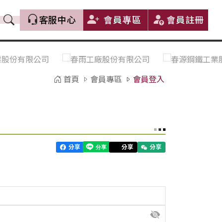
客服中心
會員專區
會員註冊
價格趨勢｜Price Trends
盤價|List Price
市場價格更新｜Market Price
全部
Update
首頁
會員專區
會員登入
中鋼｜China Steel (CSC)
豐興｜Feng Hsing
寶鋼｜Baosteel
河靜｜Ha Tinh
分享
分享
分享