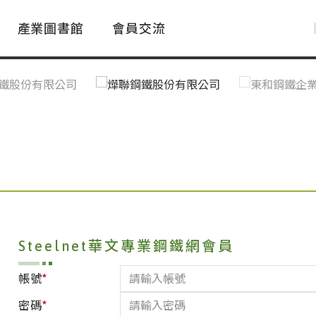
產業圖書館
會員交流
PAC Market
FAQ
國際消息｜Global News
鋼品進出口統計|Import&Export
Asia Steel Market
ustry Glossary
國際鋼鐵新聞｜Global Steel News
台灣|Taiwan
｜Ｑ＆Ａ
關稅表
Steelnet華文專業鋼鐵網會員
*
帳號
*
密碼