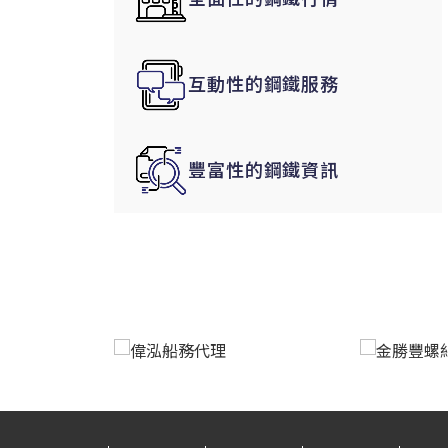
韓國|Korea
東南亞|SEA
互動性的鋼鐵服務
中東|Middle East
印度|India
美洲|The Americas
豐富性的鋼鐵資訊
歐盟|EU
獨聯體|CIS
鋼品期貨|Futures
LME非鐵金屬
LME小金屬(鈷)