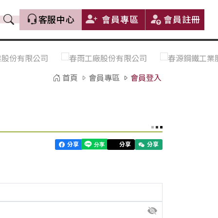
客服中心
會員專區
會員註冊
價格趨勢｜Price Trends
盤價|List Price
市場價格更新｜Market Price
全部
Update
首頁
會員專區
會員登入
中鋼｜China Steel (CSC)
豐興｜Feng Hsing
寶鋼｜Baosteel
河靜｜Ha Tinh
分享
分享
分享