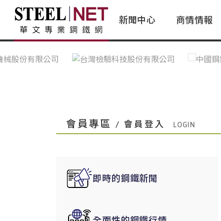
新聞中心
商情情報
台灣鋼鐵｜Taiwan Steel
行情看板|Market Dashboard
專家論壇|Expert Forum
會員評論｜Member Insights
亞太市場｜A
常見問題|
台灣鋼鐵新聞｜Taiwan Steel
一週鋼市|Weekly Steel Update
讀者意見｜Reader Opinions
亞洲鋼鐵新聞｜
產業辭典｜Ind
News
會員視角｜Member Insights
台灣|Taiwan
問題解答
中國上海|Shanghai,China
中國廣州|Guangzhou,China
會員專區
/ 會員登入
中國成都|Chengdu,China
中國大連|Dalian,China
中國非鐵金屬|China Nonferrous
即時的鋼鐵新聞
國際鋼市|Global Steel
日本|Japan
全面性的鋼鐵行情