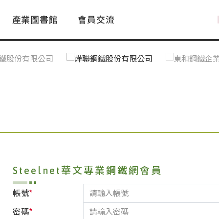
產業圖書館
會員交流
PAC Market
FAQ
國際消息｜Global News
鋼品進出口統計|Import&Export
Asia Steel Market
ustry Glossary
國際鋼鐵新聞｜Global Steel News
台灣|Taiwan
｜Ｑ＆Ａ
關稅表
Steelnet華文專業鋼鐵網會員
*
帳號
*
密碼