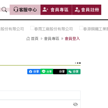
客服中心
會員專區
會員註冊
價格趨勢｜Price Trends
盤價|List Price
市場價格更新｜Market Price
全部
Update
首頁
會員專區
會員登入
中鋼｜China Steel (CSC)
豐興｜Feng Hsing
寶鋼｜Baosteel
河靜｜Ha Tinh
分享
分享
分享