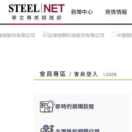
新聞中心
商情情報
台灣鋼鐵｜Taiwan Steel
行情看板|Market Dashboard
專家論壇|Expert Forum
會員評論｜Member Insights
亞太市場｜A
常見問題|
台灣鋼鐵新聞｜Taiwan Steel
一週鋼市|Weekly Steel Update
讀者意見｜Reader Opinions
亞洲鋼鐵新聞｜
產業辭典｜Ind
News
會員視角｜Member Insights
台灣|Taiwan
問題解答
中國上海|Shanghai,China
中國廣州|Guangzhou,China
會員專區
/ 會員登入
中國成都|Chengdu,China
中國大連|Dalian,China
中國非鐵金屬|China Nonferrous
即時的鋼鐵新聞
國際鋼市|Global Steel
日本|Japan
全面性的鋼鐵行情