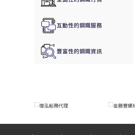
韓國|Korea
東南亞|SEA
互動性的鋼鐵服務
中東|Middle East
印度|India
美洲|The Americas
豐富性的鋼鐵資訊
歐盟|EU
獨聯體|CIS
鋼品期貨|Futures
LME非鐵金屬
LME小金屬(鈷)