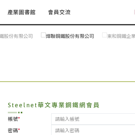
產業圖書館
會員交流
PAC Market
FAQ
國際消息｜Global News
鋼品進出口統計|Import&Export
Asia Steel Market
ustry Glossary
國際鋼鐵新聞｜Global Steel News
台灣|Taiwan
｜Ｑ＆Ａ
關稅表
Steelnet華文專業鋼鐵網會員
*
帳號
*
密碼