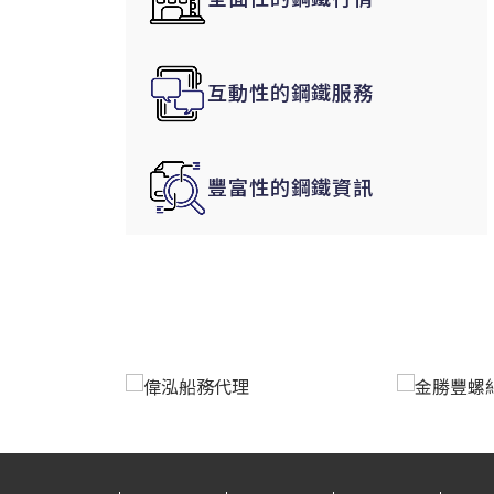
韓國|Korea
東南亞|SEA
互動性的鋼鐵服務
中東|Middle East
印度|India
美洲|The Americas
豐富性的鋼鐵資訊
歐盟|EU
獨聯體|CIS
鋼品期貨|Futures
LME非鐵金屬
LME小金屬(鈷)