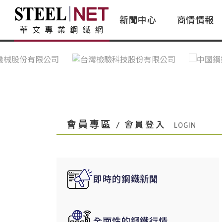
新聞中心
商情情報
台灣鋼鐵｜Taiwan Steel
行情看板|Market Dashboard
專家論壇|Expert Forum
會員評論｜Member Insights
亞太市場｜A
常見問題|
台灣鋼鐵新聞｜Taiwan Steel
一週鋼市|Weekly Steel Update
讀者意見｜Reader Opinions
亞洲鋼鐵新聞｜
產業辭典｜Ind
News
會員視角｜Member Insights
台灣|Taiwan
問題解答
中國上海|Shanghai,China
中國廣州|Guangzhou,China
會員專區
/ 會員登入
中國成都|Chengdu,China
中國大連|Dalian,China
中國非鐵金屬|China Nonferrous
即時的鋼鐵新聞
國際鋼市|Global Steel
日本|Japan
全面性的鋼鐵行情