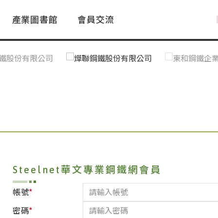
產業圖書館
會員交流
PAC Market
FAQ
國際消息｜Global News
鋼品進出口統計|Import&Export
Asia Steel Market
ustry Glossary
國際鋼鐵新聞｜Global Steel News
台灣|Taiwan
｜Ｑ＆Ａ
關稅表
Steelnet華文專業鋼鐵網會員
*
帳號
*
密碼