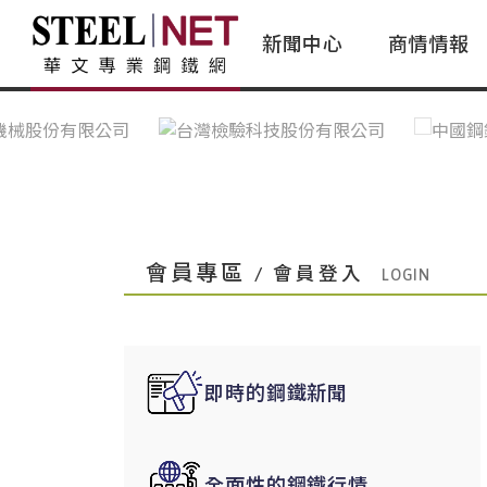
新聞中心
商情情報
台灣鋼鐵｜Taiwan Steel
行情看板|Market Dashboard
專家論壇|Expert Forum
會員評論｜Member Insights
亞太市場｜A
常見問題|
台灣鋼鐵新聞｜Taiwan Steel
一週鋼市|Weekly Steel Update
讀者意見｜Reader Opinions
亞洲鋼鐵新聞｜
產業辭典｜Ind
News
會員視角｜Member Insights
台灣|Taiwan
問題解答
中國上海|Shanghai,China
中國廣州|Guangzhou,China
會員專區
/ 會員登入
中國成都|Chengdu,China
中國大連|Dalian,China
中國非鐵金屬|China Nonferrous
即時的鋼鐵新聞
國際鋼市|Global Steel
日本|Japan
全面性的鋼鐵行情