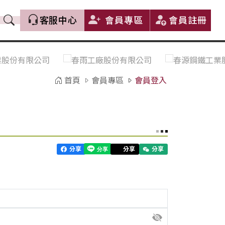
客服中心
會員專區
會員註冊
價格趨勢｜Price Trends
盤價|List Price
市場價格更新｜Market Price
全部
Update
首頁
會員專區
會員登入
中鋼｜China Steel (CSC)
豐興｜Feng Hsing
寶鋼｜Baosteel
河靜｜Ha Tinh
分享
分享
分享