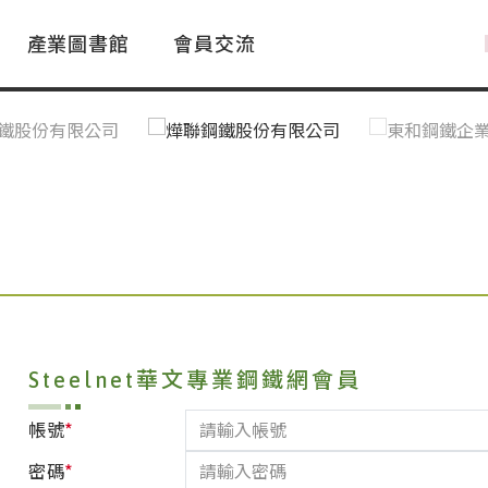
產業圖書館
會員交流
PAC Market
FAQ
國際消息｜Global News
鋼品進出口統計|Import&Export
Asia Steel Market
ustry Glossary
國際鋼鐵新聞｜Global Steel News
台灣|Taiwan
｜Ｑ＆Ａ
關稅表
Steelnet華文專業鋼鐵網會員
*
帳號
*
密碼