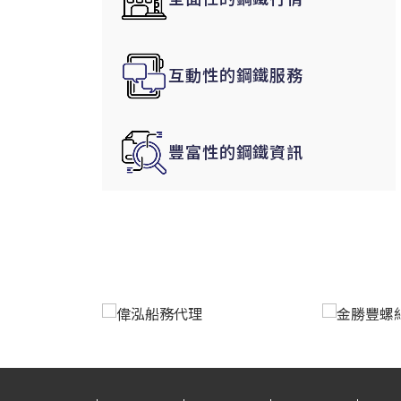
韓國|Korea
東南亞|SEA
互動性的鋼鐵服務
中東|Middle East
印度|India
美洲|The Americas
豐富性的鋼鐵資訊
歐盟|EU
獨聯體|CIS
鋼品期貨|Futures
LME非鐵金屬
LME小金屬(鈷)