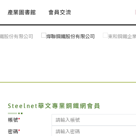
產業圖書館
會員交流
PAC Market
FAQ
國際消息｜Global News
鋼品進出口統計|Import&Export
Asia Steel Market
ustry Glossary
國際鋼鐵新聞｜Global Steel News
台灣|Taiwan
｜Ｑ＆Ａ
關稅表
Steelnet華文專業鋼鐵網會員
*
帳號
*
密碼