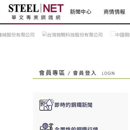
新聞中心
商情情報
台灣鋼鐵｜Taiwan Steel
行情看板|Market Dashboard
專家論壇|Expert Forum
會員評論｜Member Insights
亞太市場｜A
常見問題|
台灣鋼鐵新聞｜Taiwan Steel
一週鋼市|Weekly Steel Update
讀者意見｜Reader Opinions
亞洲鋼鐵新聞｜
產業辭典｜Ind
News
會員視角｜Member Insights
台灣|Taiwan
問題解答
中國上海|Shanghai,China
中國廣州|Guangzhou,China
會員專區
/ 會員登入
中國成都|Chengdu,China
中國大連|Dalian,China
中國非鐵金屬|China Nonferrous
即時的鋼鐵新聞
國際鋼市|Global Steel
日本|Japan
全面性的鋼鐵行情