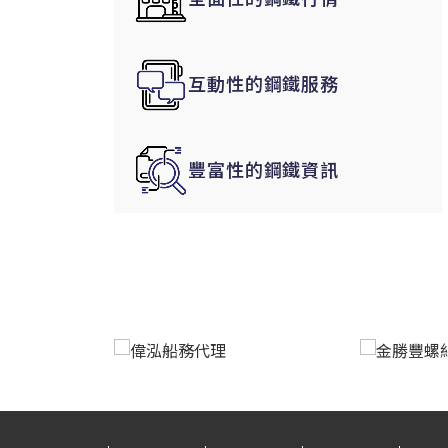
韓國|Korea
東南亞|SEA
互動性的鋼鐵服務
中東|Middle East
印度|India
美洲|The Americas
豐富性的鋼鐵資訊
歐盟|EU
獨聯體|CIS
鋼品期貨|Futures
LME非鐵金屬
LME小金屬(鈷)