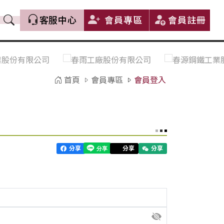
客服中心
會員專區
會員註冊
價格趨勢｜Price Trends
盤價|List Price
市場價格更新｜Market Price
全部
Update
首頁
會員專區
會員登入
中鋼｜China Steel (CSC)
豐興｜Feng Hsing
寶鋼｜Baosteel
河靜｜Ha Tinh
分享
分享
分享