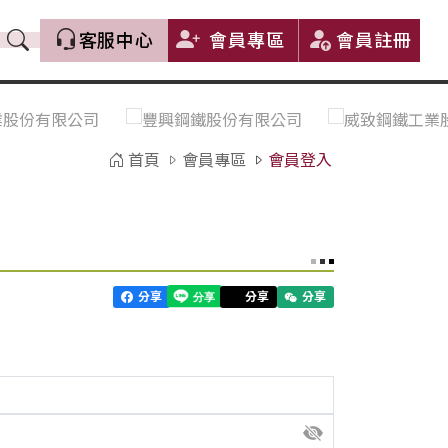
客服中心
會員專區
會員註冊
價格趨勢｜Price Trends
盤價|List Price
市場價格更新｜Market Price
全部
Update
首頁
會員專區
會員登入
中鋼｜China Steel (CSC)
豐興｜Feng Hsing
寶鋼｜Baosteel
河靜｜Ha Tinh
分享
分享
分享