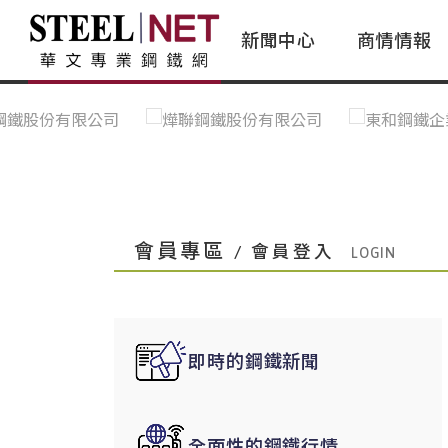
新聞中心
商情情報
台灣鋼鐵｜Taiwan Steel
行情看板|Market Dashboard
專家論壇|Expert Forum
會員評論｜Member Insights
亞太市場｜A
常見問題|
台灣鋼鐵新聞｜Taiwan Steel
一週鋼市|Weekly Steel Update
讀者意見｜Reader Opinions
亞洲鋼鐵新聞｜
產業辭典｜Ind
News
會員視角｜Member Insights
台灣|Taiwan
問題解答
中國上海|Shanghai,China
中國廣州|Guangzhou,China
會員專區
/ 會員登入
中國成都|Chengdu,China
中國大連|Dalian,China
中國非鐵金屬|China Nonferrous
即時的鋼鐵新聞
國際鋼市|Global Steel
日本|Japan
全面性的鋼鐵行情