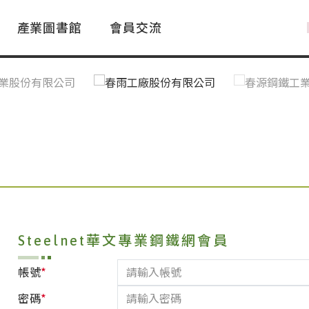
產業圖書館
會員交流
PAC Market
FAQ
國際消息｜Global News
鋼品進出口統計|Import&Export
Asia Steel Market
ustry Glossary
國際鋼鐵新聞｜Global Steel News
台灣|Taiwan
｜Ｑ＆Ａ
關稅表
Steelnet華文專業鋼鐵網會員
*
帳號
*
密碼