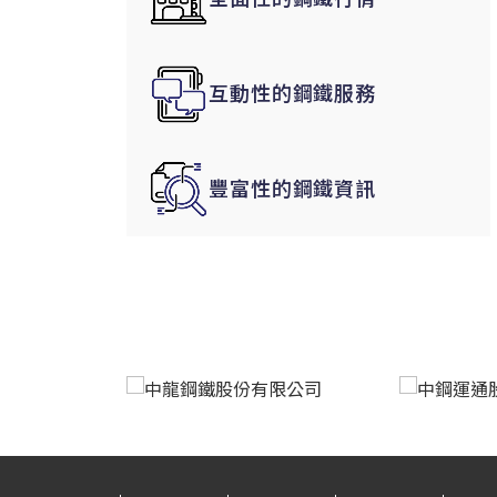
韓國|Korea
東南亞|SEA
互動性的鋼鐵服務
中東|Middle East
印度|India
美洲|The Americas
豐富性的鋼鐵資訊
歐盟|EU
獨聯體|CIS
鋼品期貨|Futures
LME非鐵金屬
LME小金屬(鈷)