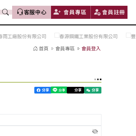
客服中心
會員專區
會員註冊
價格趨勢｜Price Trends
盤價|List Price
市場價格更新｜Market Price
全部
Update
首頁
會員專區
會員登入
中鋼｜China Steel (CSC)
豐興｜Feng Hsing
寶鋼｜Baosteel
河靜｜Ha Tinh
分享
分享
分享