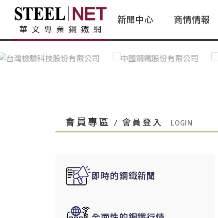
新聞中心
商情情報
台灣鋼鐵｜Taiwan Steel
行情看板|Market Dashboard
專家論壇|Expert Forum
會員評論｜Member Insights
亞太市場｜A
常見問題|
台灣鋼鐵新聞｜Taiwan Steel
一週鋼市|Weekly Steel Update
讀者意見｜Reader Opinions
亞洲鋼鐵新聞｜
產業辭典｜Ind
News
會員視角｜Member Insights
台灣|Taiwan
問題解答
中國上海|Shanghai,China
中國廣州|Guangzhou,China
會員專區
/ 會員登入
中國成都|Chengdu,China
中國大連|Dalian,China
中國非鐵金屬|China Nonferrous
即時的鋼鐵新聞
國際鋼市|Global Steel
日本|Japan
全面性的鋼鐵行情