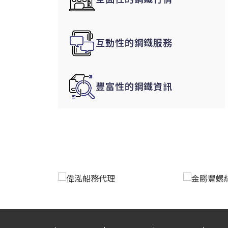
韓國|Korea
東南亞|SEA
互動性的鋼鐵服務
中東|Middle East
印度|India
美洲|The Americas
豐富性的鋼鐵資訊
歐盟|EU
獨聯體|CIS
鋼品期貨|Futures
LME非鐵金屬
LME小金屬(鈷)