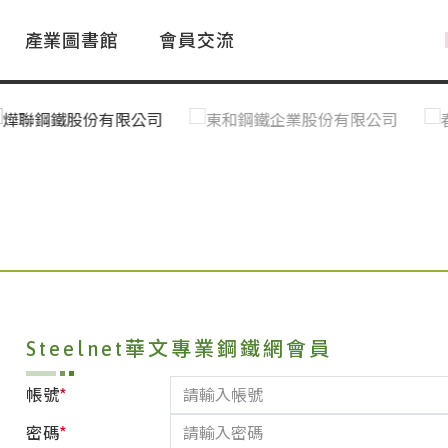
產業圖書館
會員交流
PAC Market
FAQ
國際消息｜Global News
鋼品進出口統計|Import&Export
Asia Steel Market
ustry Glossary
國際鋼鐵新聞｜Global Steel News
台灣|Taiwan
｜Ｑ＆Ａ
關稅表
Steelnet華文專業鋼鐵網會員
*
帳號
*
密碼