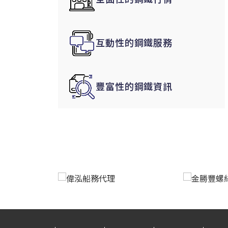
韓國|Korea
東南亞|SEA
互動性的鋼鐵服務
中東|Middle East
印度|India
美洲|The Americas
豐富性的鋼鐵資訊
歐盟|EU
獨聯體|CIS
鋼品期貨|Futures
LME非鐵金屬
LME小金屬(鈷)