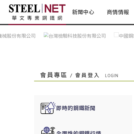
新聞中心
商情情報
台灣鋼鐵｜Taiwan Steel
行情看板|Market Dashboard
專家論壇|Expert Forum
會員評論｜Member Insights
亞太市場｜A
常見問題|
台灣鋼鐵新聞｜Taiwan Steel
一週鋼市|Weekly Steel Update
讀者意見｜Reader Opinions
亞洲鋼鐵新聞｜
產業辭典｜Ind
News
會員視角｜Member Insights
台灣|Taiwan
問題解答
中國上海|Shanghai,China
中國廣州|Guangzhou,China
會員專區
/ 會員登入
中國成都|Chengdu,China
中國大連|Dalian,China
中國非鐵金屬|China Nonferrous
即時的鋼鐵新聞
國際鋼市|Global Steel
日本|Japan
全面性的鋼鐵行情