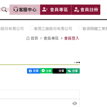
客服中心
會員專區
會員註冊
價格趨勢｜Price Trends
盤價|List Price
市場價格更新｜Market Price
全部
Update
首頁
會員專區
會員登入
中鋼｜China Steel (CSC)
豐興｜Feng Hsing
寶鋼｜Baosteel
河靜｜Ha Tinh
分享
分享
分享