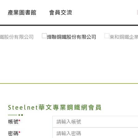
產業圖書館
會員交流
PAC Market
FAQ
國際消息｜Global News
鋼品進出口統計|Import&Export
Asia Steel Market
ustry Glossary
國際鋼鐵新聞｜Global Steel News
台灣|Taiwan
｜Ｑ＆Ａ
關稅表
Steelnet華文專業鋼鐵網會員
*
帳號
*
密碼