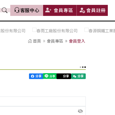
客服中心
會員專區
會員註冊
價格趨勢｜Price Trends
盤價|List Price
市場價格更新｜Market Price
全部
Update
首頁
會員專區
會員登入
中鋼｜China Steel (CSC)
豐興｜Feng Hsing
寶鋼｜Baosteel
河靜｜Ha Tinh
分享
分享
分享