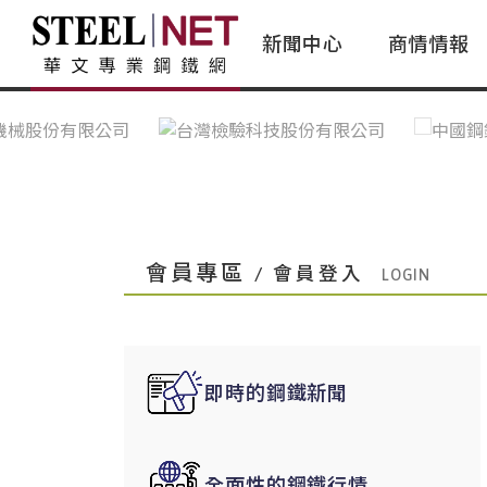
新聞中心
商情情報
台灣鋼鐵｜Taiwan Steel
行情看板|Market Dashboard
專家論壇|Expert Forum
會員評論｜Member Insights
亞太市場｜A
常見問題|
台灣鋼鐵新聞｜Taiwan Steel
一週鋼市|Weekly Steel Update
讀者意見｜Reader Opinions
亞洲鋼鐵新聞｜
產業辭典｜Ind
News
會員視角｜Member Insights
台灣|Taiwan
問題解答
中國上海|Shanghai,China
中國廣州|Guangzhou,China
會員專區
/ 會員登入
中國成都|Chengdu,China
中國大連|Dalian,China
中國非鐵金屬|China Nonferrous
即時的鋼鐵新聞
國際鋼市|Global Steel
日本|Japan
全面性的鋼鐵行情