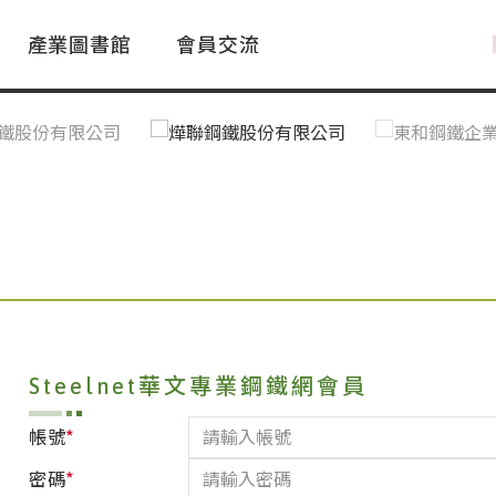
產業圖書館
會員交流
PAC Market
FAQ
國際消息｜Global News
鋼品進出口統計|Import&Export
Asia Steel Market
ustry Glossary
國際鋼鐵新聞｜Global Steel News
台灣|Taiwan
｜Ｑ＆Ａ
關稅表
Steelnet華文專業鋼鐵網會員
*
帳號
*
密碼