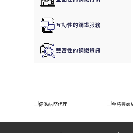
韓國|Korea
東南亞|SEA
互動性的鋼鐵服務
中東|Middle East
印度|India
美洲|The Americas
豐富性的鋼鐵資訊
歐盟|EU
獨聯體|CIS
鋼品期貨|Futures
LME非鐵金屬
LME小金屬(鈷)