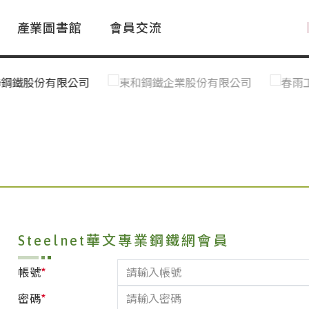
產業圖書館
會員交流
PAC Market
FAQ
國際消息｜Global News
鋼品進出口統計|Import&Export
Asia Steel Market
ustry Glossary
國際鋼鐵新聞｜Global Steel News
台灣|Taiwan
｜Ｑ＆Ａ
關稅表
Steelnet華文專業鋼鐵網會員
*
帳號
*
密碼