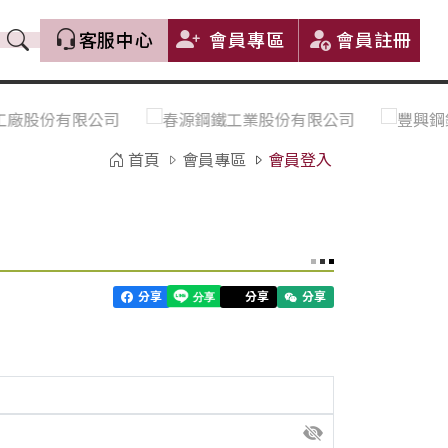
客服中心
會員專區
會員註冊
價格趨勢｜Price Trends
盤價|List Price
市場價格更新｜Market Price
全部
Update
首頁
會員專區
會員登入
中鋼｜China Steel (CSC)
豐興｜Feng Hsing
寶鋼｜Baosteel
河靜｜Ha Tinh
分享
分享
分享