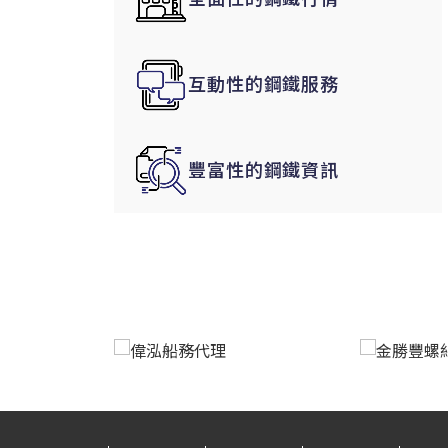
韓國|Korea
東南亞|SEA
互動性的鋼鐵服務
中東|Middle East
印度|India
美洲|The Americas
豐富性的鋼鐵資訊
歐盟|EU
獨聯體|CIS
鋼品期貨|Futures
LME非鐵金屬
LME小金屬(鈷)