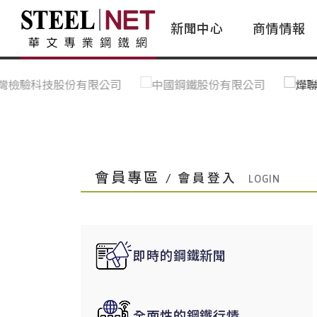
新聞中心
商情情報
台灣鋼鐵｜Taiwan Steel
行情看板|Market Dashboard
專家論壇|Expert Forum
會員評論｜Member Insights
亞太市場｜A
常見問題|
台灣鋼鐵新聞｜Taiwan Steel
一週鋼市|Weekly Steel Update
讀者意見｜Reader Opinions
亞洲鋼鐵新聞｜
產業辭典｜Ind
News
會員視角｜Member Insights
台灣|Taiwan
問題解答
中國上海|Shanghai,China
中國廣州|Guangzhou,China
會員專區
/ 會員登入
中國成都|Chengdu,China
中國大連|Dalian,China
中國非鐵金屬|China Nonferrous
即時的鋼鐵新聞
國際鋼市|Global Steel
日本|Japan
全面性的鋼鐵行情