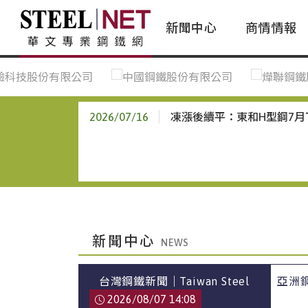
新聞中心
商情情報
台灣鋼鐵｜Taiwan Steel
行情看板|Market Dashboard
專家論壇|Expert Forum
會員評論｜Member Insights
亞太市場｜A
常見問題|
台灣鋼鐵新聞｜Taiwan Steel
一週鋼市|Weekly Steel Update
讀者意見｜Reader Opinions
亞洲鋼鐵新聞｜
產業辭典｜Ind
News
會員視角｜Member Insights
台灣|Taiwan
問題解答
2026/07/16
凍漲後續平：東和H型鋼7
中國上海|Shanghai,China
中國廣州|Guangzhou,China
中國成都|Chengdu,China
中國大連|Dalian,China
中國非鐵金屬|China Nonferrous
新聞中心
國際鋼市|Global Steel
台灣鋼鐵新聞｜Taiwan Steel
亞洲鋼鐵
日本|Japan
News
2026/08/07 14:08