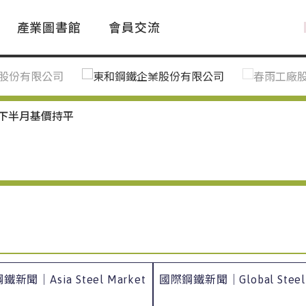
產業圖書館
會員交流
PAC Market
FAQ
國際消息｜Global News
鋼品進出口統計|Import&Export
Asia Steel Market
ustry Glossary
國際鋼鐵新聞｜Global Steel News
台灣|Taiwan
｜Ｑ＆Ａ
關稅表
月下半月基價持平
新聞｜Asia Steel Market
國際鋼鐵新聞｜Global Steel