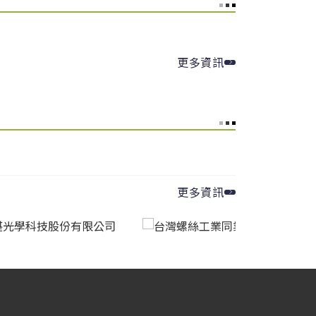
Carbon
▲ 3.29
 Tinh
線材產品｜CR Products
▼ 3.88
osteel
寬厚板｜Heavy Plate
ina Steel
棒線(低合金)｜Bar – Low Alloy
▲
更多資訊
3.1
非方向性矽鋼｜Non-Oriented Silicon
el
Steel
ina Steel
棒線(低碳)｜Bar – Low Carbon
▲
3.48
osteel
熱捲｜HRC
更多資訊
ina Steel
棒線(冷打材)｜Bar – Cold Heading
Quality
▲ 3.17
osteel
熱捲｜HRC
ina
熱軋鋼板(中高碳)｜HR Plate –
CSC)
Medium-High Carbon
▲ 3.42