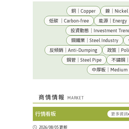
銅｜Copper
鎳｜Nickel
低碳 ｜Carbon-free
能源｜Energy
投資動態｜Investment Tren
鋼鐵業｜Steel Industry
反傾銷｜Anti-Dumping
政策｜Poli
鋼管｜Steel Pipe
不鏽鋼｜St
台灣|Taiwan
美元兌換新台幣匯率32.315(08/05 收盤
中厚板｜Medium P
台
熱軋鋼捲｜HRC(JIS G3131 SPHC1.2 ~
商情情報
灣|Taiwan
4.5mm)
▼ 2.68
行情看板
更多資訊
中國上
中厚板｜Medium
台
冷軋鋼捲｜CRC(JIS G3131 SPCC0.3 ~
海|Shanghai,China
Plate(Q235B20mm)
2026/08/05 更新