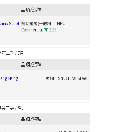
Forming
▼ 2.01
品項/漲跌
ng Hsing
廢鋼｜Steel Scrap
ina Steel
熱軋鋼捲(一般料)｜HRC –
Commercial
▼ 2.25
非方向性矽鋼｜Non-Oriented Silicon
ng Hsing
鋼筋｜Rebar
el
Steel
ina Steel
冷軋鋼捲(一般料)｜CRC –
年第三季 / 7月
Commercial
▼ 2.14
品項/漲跌
osteel
熱捲｜HRC
ng Hsing
型鋼｜Structural Steel
ina
熱浸鍍鋅鋼捲(建材、烤漆料)｜HDG Coil
CSC)
– Construction/Painted
▼ 1.93
osteel
熱捲｜HRC
ng Hsing
廢鋼｜Steel Scrap
年第三季 / 8月
ina
熱浸鍍鋅鋼捲(家電、電腦、其他料)｜HDG
CSC)
– Appliance/Computer/Other
▼ 1.99
品項/漲跌