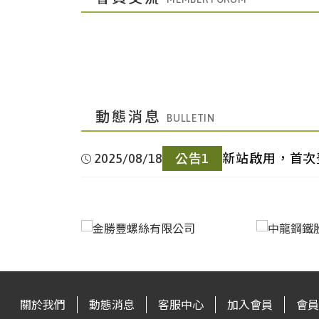
灣|Taiwan
100mm)
中國成
鋼筋｜Rebar(HRB400E12-14)
中國廣
冷軋鋼卷｜
都|Chengdu,China
25.35
中國上
鋼筋｜Rebar(HRB40025)
▼
州|Guangzhou,China
CRC(ST121*1250*2500)
台
直棒｜Straight Bar(中高碳｜Medium-High
海|Shanghai,China
1.91
灣|Taiwan
Carbon10 ~ 100mm)
中國成
中厚板｜Medium
中國廣
電鍍鋅鋼卷｜
動態消息
都|Chengdu,China
Plate(Q235B20mm)
中國上
圓鋼｜Round Steel
州|Guangzhou,China
EG(DX51D+Z1.0×1000×C)
台
直棒｜Straight Bar(低合金｜Low Alloy10 
海|Shanghai,China
Bar(HPB30025)
灣|Taiwan
100mm)
2025/08/18
公告1
新站啟用，首次
中國成
高線｜Wire Rod(HPB30010)
中國廣
電鍍錫鋼卷｜ETP(MR T-
都|Chengdu,China
3.19
中國上
無縫鋼管｜Seamless Steel
州|Guangzhou,China
4CA0.25*825*C)
台灣|Taiwan
鋼筋｜Rebar(SD-280#3 / #4 / 
海|Shanghai,China
Pipe(20#159*6)
中國成
冷軋鋼捲｜
都|Chengdu,China
CRC(ST120.5*1250*C)
中國上
無縫鋼管｜Seamless Steel
台
鋼筋｜Rebar(SD-420加釩|Vanadium
海|Shanghai,China
Pipe(20#108*4.5)
灣|Taiwan
Addition)
關於我們
動態消息
客服中心
加入會員
會員
中國成
冷軋鋼捲｜