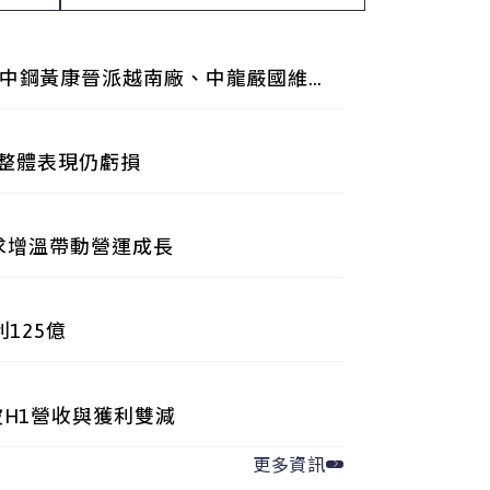
中鋼黃康晉派越南廠、中龍嚴國維
H1整體表現仍虧損
需求增溫帶動營運成長
125億
波H1營收與獲利雙減
更多資訊