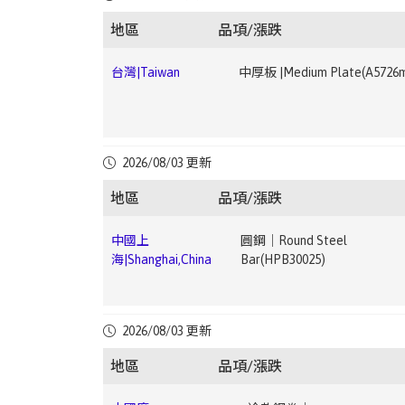
灣|Taiwan
1.5mm)
▼ 2.22
地區
品項/漲跌
中國上
鋼筋｜Rebar(HRB40012)
▼
台灣|Taiwan
中厚板 |Medium Plate(A5726
海|Shanghai,China
1.76
中國廣
電鍍錫鋼卷｜ETP(MR T-
中國上
鋼筋｜Rebar(HRB40025)
▼
州|Guangzhou,China
4CA0.25*825*C)
台灣|Taiwan
中厚板 |Medium Plate(A366
2026/08/03 更新
海|Shanghai,China
1.91
地區
品項/漲跌
中國廣
中厚板｜Medium
中國上
圓鋼｜Round Steel
州|Guangzhou,China
Plate(Q235B20mm)
台
電磁鋼片｜Electrical Steel Sheet(JIS G33 C2
海|Shanghai,China
Bar(HPB30025)
灣|Taiwan
50A13000.35*1200 ~ 0.5*1200mm)
中國成
高線｜Wire Rod(HPB30010)
中國廣
無縫鋼管｜Seamless Steel
都|Chengdu,China
3.19
中國上
無縫鋼管｜Seamless Steel
2026/08/03 更新
州|Guangzhou,China
Pipe(20#108*4.5)
台
熱浸鍍鋅鋼捲｜HDG(CGI0.276 ~ 0.776mm)
海|Shanghai,China
Pipe(20#159*6)
灣|Taiwan
2.68
地區
品項/漲跌
中國成
冷軋鋼捲｜