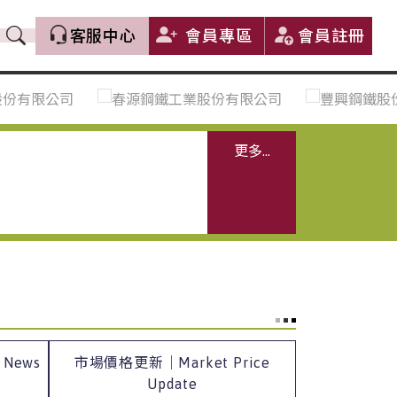
客服中心
會員專區
會員註冊
價格趨勢｜Price Trends
盤價|List Price
市場價格更新｜Market Price
全部
Update
中鋼｜China Steel (CSC)
更多...
豐興｜Feng Hsing
寶鋼｜Baosteel
河靜｜Ha Tinh
 News
市場價格更新｜Market Price
Update