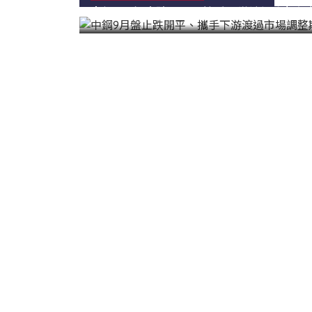
韓國|Korea
中鋼9月盤止跌開平、攜手下游渡過市場調
東南亞|SEA
中東|Middle East
印度|India
美洲|The Americas
歐盟|EU
獨聯體|CIS
鋼品期貨|Futures
LME非鐵金屬
LME小金屬(鈷)