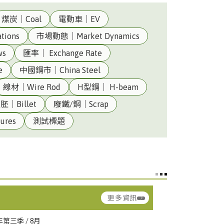
煤炭｜Coal
電動車｜EV
tions
市場動態｜Market Dynamics
ws
匯率｜ Exchange Rate
e
中國鋼市｜China Steel
線材｜Wire Rod
H型鋼｜ H-beam
胚｜Billet
廢鐵/鋼｜Scrap
ina Steel
汽車料(熱軋)｜HR Coil –
ures
測試標題
Automotive
▲ 1.51
ina
熱軋鋼板(一般料)｜HR Plate –
CSC)
Commercial
▼ 2.25
更多資訊
ng Hsing
型鋼｜Structural Steel
ina Steel
熱軋鋼捲(軋延料)｜HRC –
年第三季 / 8月