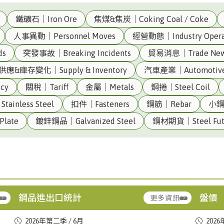
鐵礦石｜Iron Ore
焦煤&焦炭｜Coking Coal / Coke
人事異動｜Personnel Moves
經營動態｜Industry Opera
ds
突發事故｜Breaking Incidents
貿易消息｜Trade Ne
供應&庫存變化｜Supply & Inventory
汽車產業｜Automotiv
cy
關稅｜Tariff
金屬｜Metals
鋼捲｜Steel Coil
ainless Steel
扣件｜Fasteners
鋼筋｜Rebar
小鋼
)()
台灣|Taiwan
合金鐵｜Ferroalloy
中鋼｜Ch
late
鍍鋅鋼品｜Galvanized Steel
鋼材期貨｜Steel Fut
進口量:33500
▼ 32.4
(CSC)
出口量:303
▼ 23.68
台灣|Taiwan
熱軋鋼板｜Hot-Rolled Plate
中鋼｜Ch
進口量:46158
▲ +34.43
Steel (
出口量:3270
▼ 49.03
鋼品進出口統計
盤價
更多資訊
台灣|Taiwan
合金鐵｜Ferroalloy
豐興｜Fe
台灣|Taiwan
熱軋鋼捲｜HRC
中鋼｜Ch
進口量:49559
▲ +45.52
2026年第二季 / 6月
2026