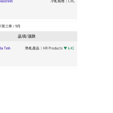
osteel
冷軋板捲｜CRC
ng Hsing
鋼筋｜Rebar
na Steel (CSC)
電鍍鋅鋼捲｜EG
▼ 2.21
 Tinh
線材產品｜CR Products
▼ 3.88
osteel
冷軋板捲｜CRC
年第三季 / 9月
ng Hsing
型鋼｜Structural Steel
ina Steel
電磁鋼捲(高規)｜E-Steel Coil –
品項/漲跌
High
▼ 1.89
 Tinh
熱軋產品｜HR Products
▼ 6.41
osteel
酸洗｜Pickling
ina
電磁鋼捲(中低規)｜E-Steel Coil –
CSC)
Medium/Low
▼ 2.14
 Tinh
線材產品｜CR Products
▼ 3.88
osteel
熱鍍鋅｜HDG
ina
鋼板(A36/SS400)｜Steel Plate
CSC)
(A36/SS400)
▲ 3.31
 Tinh
熱軋產品｜HR Products
▼ 6.41
osteel
電鍍鋅｜EG
ina Steel
棒線(中高碳)｜Bar – Medium-High