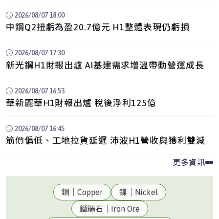
廠、中龍嚴國維歸建接其職缺
2026/08/07 18:00
中鋼Q2扭虧為盈20.7億元 H1整體表現仍虧損
2026/08/07 17:30
新光鋼H1財報出爐 AI基建需求增溫帶動營運成長
2026/08/07 16:53
華新麗華H1財報出爐 稅後淨利125億
2026/08/07 16:45
筋價偏低、工地拉貨延遲 沛波H1營收與獲利雙減
更多資訊
銅｜Copper
鎳｜Nickel
鐵礦石｜Iron Ore