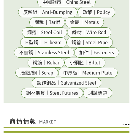
中國鋼市｜China Steel
反傾銷｜Anti-Dumping
政策｜Policy
關稅｜Tariff
金屬｜Metals
鋼捲｜Steel Coil
線材｜Wire Rod
H型鋼｜ H-beam
鋼管｜Steel Pipe
不鏽鋼｜Stainless Steel
扣件｜Fasteners
鋼筋｜Rebar
小鋼胚｜Billet
廢鐵/鋼｜Scrap
中厚板｜Medium Plate
鍍鋅鋼品｜Galvanized Steel
鋼材期貨｜Steel Futures
測試標題
商情情報
台灣|Taiwan
美元兌換新台幣匯率32.315(08/05 收盤)()