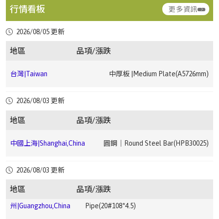
行情看板
更多資訊
台灣|Taiwan
熱軋鋼捲｜HRC(JIS G3131 SPHC1.2 ~ 4.5mm)
▼ 2.68
2026/08/05 更新
台灣|Taiwan
冷軋鋼捲｜CRC(JIS G3131 SPCC0.3 ~ 1.5mm)
▼ 2.22
地區
品項/漲跌
中國上海|Shanghai,China
中厚板｜Medium Plate(Q235B20mm)
台灣|Taiwan
中厚板 |Medium Plate(A5726mm)
中國上海|Shanghai,China
鋼筋｜Rebar(HRB40012)
▼ 1.76
台灣|Taiwan
中厚板 |Medium Plate(A366mm)
2026/08/03 更新
中國上海|Shanghai,China
鋼筋｜Rebar(HRB40025)
▼ 1.91
地區
品項/漲跌
台
電磁鋼片｜Electrical Steel Sheet(JIS G33 C2552
中國廣
電鍍錫鋼卷｜ETP(MR T-
灣|Taiwan
50A13000.35*1200 ~ 0.5*1200mm)
州|Guangzhou,China
4CA0.25*825*C)
中國上海|Shanghai,China
圓鋼｜Round Steel Bar(HPB30025)
台灣|Taiwan
熱浸鍍鋅鋼捲｜HDG(CGI0.276 ~ 0.776mm)
▼ 2.68
中國廣州|Guangzhou,China
中厚板｜Medium Plate(Q235B20mm)
中國上
無縫鋼管｜Seamless Steel
2026/08/03 更新
海|Shanghai,China
Pipe(20#159*6)
地區
品項/漲跌
台灣|Taiwan
熱浸鍍鋅鋼捲｜HDG(CGI0.5 ~ 1.2mm)
▼ 3.33
中國廣
無縫鋼管｜Seamless Steel
中國成都|Chengdu,China
高線｜Wire Rod(HPB30010)
▼ 3.19
州|Guangzhou,China
Pipe(20#108*4.5)
中國上
無縫鋼管｜Seamless Steel
海|Shanghai,China
Pipe(20#108*4.5)
台灣|Taiwan
熱浸鍍鋅鋼捲｜HDG(HGI1.5 ~ 3.0mm)
▼ 1.4