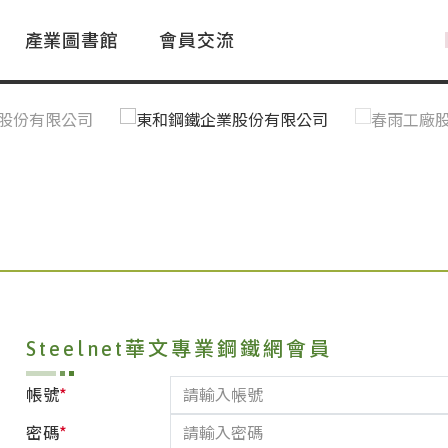
產業圖書館
會員交流
PAC Market
FAQ
國際消息｜Global News
鋼品進出口統計|Import&Export
Asia Steel Market
ustry Glossary
國際鋼鐵新聞｜Global Steel News
台灣|Taiwan
｜Ｑ＆Ａ
關稅表
Steelnet華文專業鋼鐵網會員
*
帳號
*
密碼