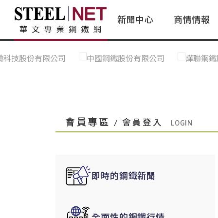
新聞中心
商情情報
台灣鋼鐵｜Taiwan Steel
行情看板|Market Dashboard
專家論壇|Expert Forum
會員評論｜Member Insights
亞太市場｜A
常見問題|
台灣鋼鐵新聞｜Taiwan Steel
一週鋼市|Weekly Steel Update
讀者意見｜Reader Opinions
亞洲鋼鐵新聞｜
產業辭典｜Ind
News
會員視角｜Member Insights
台灣|Taiwan
問題解答
中國上海|Shanghai,China
中國廣州|Guangzhou,China
會員專區
/ 會員登入
中國成都|Chengdu,China
中國大連|Dalian,China
中國非鐵金屬|China Nonferrous
即時的鋼鐵新聞
國際鋼市|Global Steel
日本|Japan
全面性的鋼鐵行情