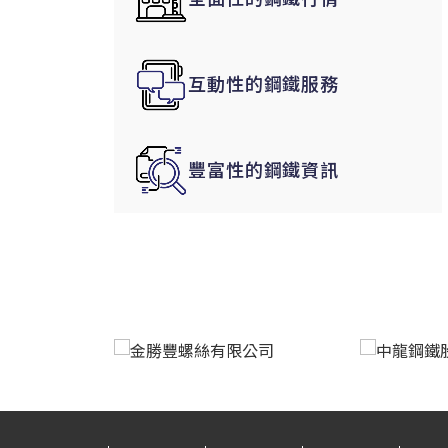
韓國|Korea
東南亞|SEA
互動性的鋼鐵服務
中東|Middle East
印度|India
美洲|The Americas
豐富性的鋼鐵資訊
歐盟|EU
獨聯體|CIS
鋼品期貨|Futures
LME非鐵金屬
LME小金屬(鈷)