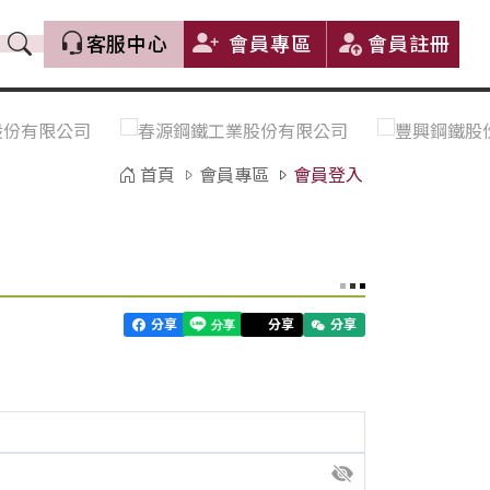
客服中心
會員專區
會員註冊
價格趨勢｜Price Trends
盤價|List Price
市場價格更新｜Market Price
全部
Update
首頁
會員專區
會員登入
中鋼｜China Steel (CSC)
豐興｜Feng Hsing
寶鋼｜Baosteel
河靜｜Ha Tinh
分享
分享
分享