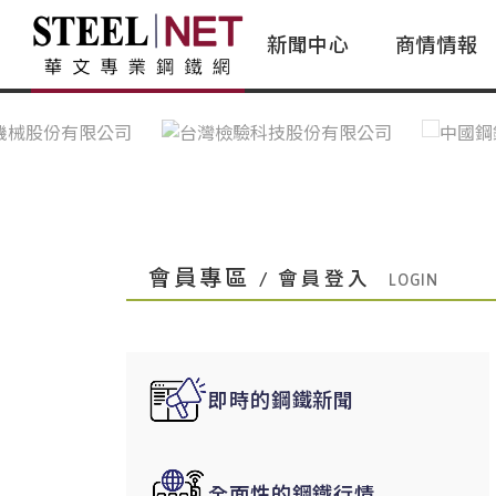
新聞中心
商情情報
台灣鋼鐵｜Taiwan Steel
行情看板|Market Dashboard
專家論壇|Expert Forum
會員評論｜Member Insights
亞太市場｜A
常見問題|
台灣鋼鐵新聞｜Taiwan Steel
一週鋼市|Weekly Steel Update
讀者意見｜Reader Opinions
亞洲鋼鐵新聞｜
產業辭典｜Ind
News
會員視角｜Member Insights
台灣|Taiwan
問題解答
中國上海|Shanghai,China
中國廣州|Guangzhou,China
會員專區
/ 會員登入
中國成都|Chengdu,China
中國大連|Dalian,China
中國非鐵金屬|China Nonferrous
即時的鋼鐵新聞
國際鋼市|Global Steel
日本|Japan
全面性的鋼鐵行情