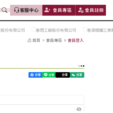
客服中心
會員專區
會員註冊
價格趨勢｜Price Trends
盤價|List Price
市場價格更新｜Market Price
全部
Update
首頁
會員專區
會員登入
中鋼｜China Steel (CSC)
豐興｜Feng Hsing
寶鋼｜Baosteel
河靜｜Ha Tinh
分享
分享
分享