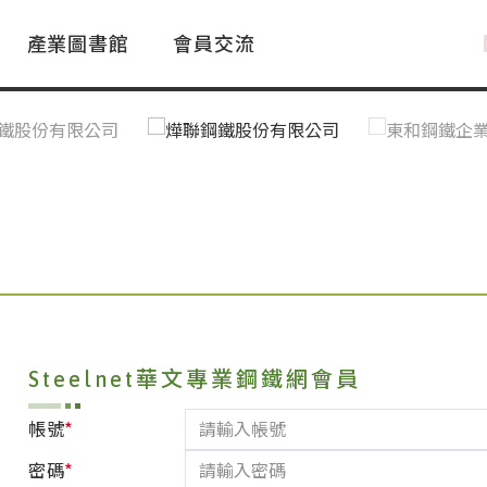
產業圖書館
會員交流
PAC Market
FAQ
國際消息｜Global News
鋼品進出口統計|Import&Export
Asia Steel Market
ustry Glossary
國際鋼鐵新聞｜Global Steel News
台灣|Taiwan
｜Ｑ＆Ａ
關稅表
Steelnet華文專業鋼鐵網會員
*
帳號
*
密碼