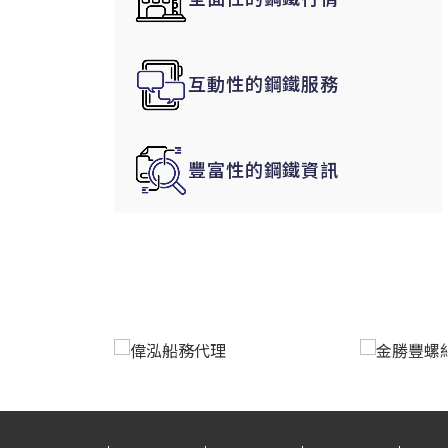
韓國|Korea
東南亞|SEA
互動性的鋼鐵服務
中東|Middle East
印度|India
美洲|The Americas
豐富性的鋼鐵資訊
歐盟|EU
獨聯體|CIS
鋼品期貨|Futures
LME非鐵金屬
LME小金屬(鈷)