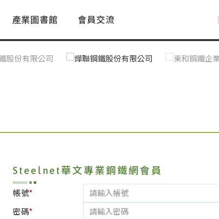
產業圖書館
會員交流
PAC Market
FAQ
國際消息｜Global News
鋼品進出口統計|Import&Export
Asia Steel Market
ustry Glossary
國際鋼鐵新聞｜Global Steel News
台灣|Taiwan
｜Ｑ＆Ａ
關稅表
Steelnet華文專業鋼鐵網會員
*
帳號
*
密碼