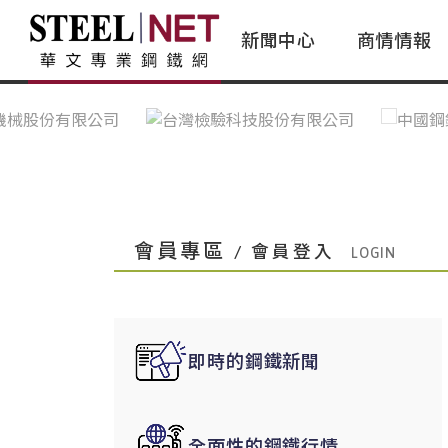
新聞中心
商情情報
台灣鋼鐵｜Taiwan Steel
行情看板|Market Dashboard
專家論壇|Expert Forum
會員評論｜Member Insights
亞太市場｜A
常見問題|
台灣鋼鐵新聞｜Taiwan Steel
一週鋼市|Weekly Steel Update
讀者意見｜Reader Opinions
亞洲鋼鐵新聞｜
產業辭典｜Ind
News
會員視角｜Member Insights
台灣|Taiwan
問題解答
中國上海|Shanghai,China
中國廣州|Guangzhou,China
會員專區
/ 會員登入
中國成都|Chengdu,China
中國大連|Dalian,China
中國非鐵金屬|China Nonferrous
即時的鋼鐵新聞
國際鋼市|Global Steel
日本|Japan
全面性的鋼鐵行情