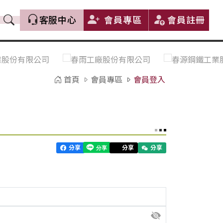
客服中心
會員專區
會員註冊
價格趨勢｜Price Trends
盤價|List Price
市場價格更新｜Market Price
全部
Update
首頁
會員專區
會員登入
中鋼｜China Steel (CSC)
豐興｜Feng Hsing
寶鋼｜Baosteel
河靜｜Ha Tinh
分享
分享
分享