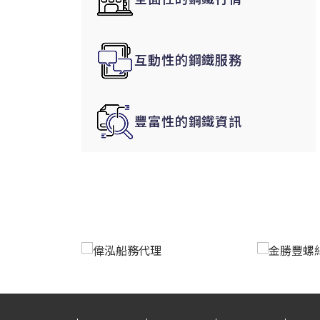
韓國|Korea
東南亞|SEA
互動性的鋼鐵服務
中東|Middle East
印度|India
美洲|The Americas
豐富性的鋼鐵資訊
歐盟|EU
獨聯體|CIS
鋼品期貨|Futures
LME非鐵金屬
LME小金屬(鈷)