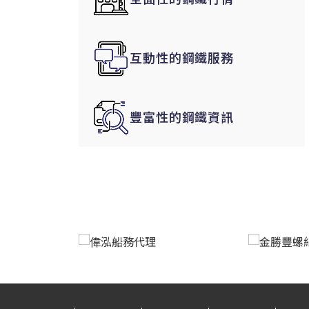
韓國|Korea
東南亞|SEA
互動性的鋼鐵服務
中東|Middle East
印度|India
美洲|The Americas
豐富性的鋼鐵資訊
歐盟|EU
獨聯體|CIS
鋼品期貨|Futures
LME非鐵金屬
LME小金屬(鈷)