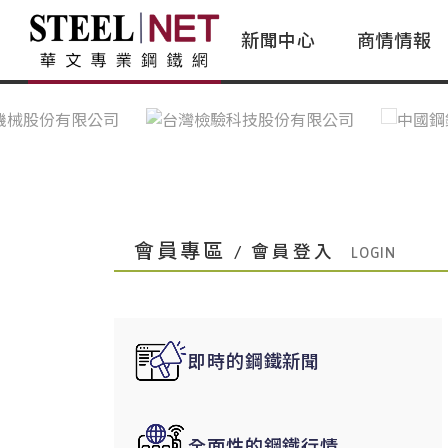
新聞中心
商情情報
台灣鋼鐵｜Taiwan Steel
行情看板|Market Dashboard
專家論壇|Expert Forum
會員評論｜Member Insights
亞太市場｜A
常見問題|
台灣鋼鐵新聞｜Taiwan Steel
一週鋼市|Weekly Steel Update
讀者意見｜Reader Opinions
亞洲鋼鐵新聞｜
產業辭典｜Ind
News
會員視角｜Member Insights
台灣|Taiwan
問題解答
中國上海|Shanghai,China
中國廣州|Guangzhou,China
會員專區
/ 會員登入
中國成都|Chengdu,China
中國大連|Dalian,China
中國非鐵金屬|China Nonferrous
即時的鋼鐵新聞
國際鋼市|Global Steel
日本|Japan
全面性的鋼鐵行情