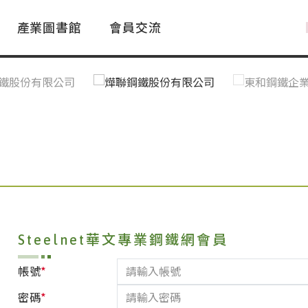
產業圖書館
會員交流
PAC Market
FAQ
國際消息｜Global News
鋼品進出口統計|Import&Export
Asia Steel Market
ustry Glossary
國際鋼鐵新聞｜Global Steel News
台灣|Taiwan
｜Ｑ＆Ａ
關稅表
Steelnet華文專業鋼鐵網會員
*
帳號
*
密碼