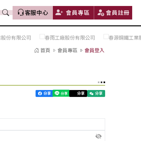
客服中心
會員專區
會員註冊
價格趨勢｜Price Trends
盤價|List Price
市場價格更新｜Market Price
全部
Update
首頁
會員專區
會員登入
中鋼｜China Steel (CSC)
豐興｜Feng Hsing
寶鋼｜Baosteel
河靜｜Ha Tinh
分享
分享
分享