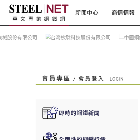
新聞中心
商情情報
台灣鋼鐵｜Taiwan Steel
行情看板|Market Dashboard
專家論壇|Expert Forum
會員評論｜Member Insights
亞太市場｜A
常見問題|
台灣鋼鐵新聞｜Taiwan Steel
一週鋼市|Weekly Steel Update
讀者意見｜Reader Opinions
亞洲鋼鐵新聞｜
產業辭典｜Ind
News
會員視角｜Member Insights
台灣|Taiwan
問題解答
中國上海|Shanghai,China
中國廣州|Guangzhou,China
會員專區
/ 會員登入
中國成都|Chengdu,China
中國大連|Dalian,China
中國非鐵金屬|China Nonferrous
即時的鋼鐵新聞
國際鋼市|Global Steel
日本|Japan
全面性的鋼鐵行情