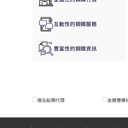
韓國|Korea
東南亞|SEA
互動性的鋼鐵服務
中東|Middle East
印度|India
美洲|The Americas
豐富性的鋼鐵資訊
歐盟|EU
獨聯體|CIS
鋼品期貨|Futures
LME非鐵金屬
LME小金屬(鈷)