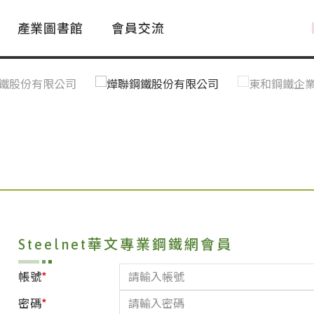
產業圖書館
會員交流
PAC Market
FAQ
國際消息｜Global News
鋼品進出口統計|Import&Export
Asia Steel Market
ustry Glossary
國際鋼鐵新聞｜Global Steel News
台灣|Taiwan
｜Ｑ＆Ａ
關稅表
Steelnet華文專業鋼鐵網會員
*
帳號
*
密碼