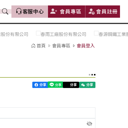
客服中心
會員專區
會員註冊
價格趨勢｜Price Trends
盤價|List Price
市場價格更新｜Market Price
全部
Update
首頁
會員專區
會員登入
中鋼｜China Steel (CSC)
豐興｜Feng Hsing
寶鋼｜Baosteel
河靜｜Ha Tinh
分享
分享
分享