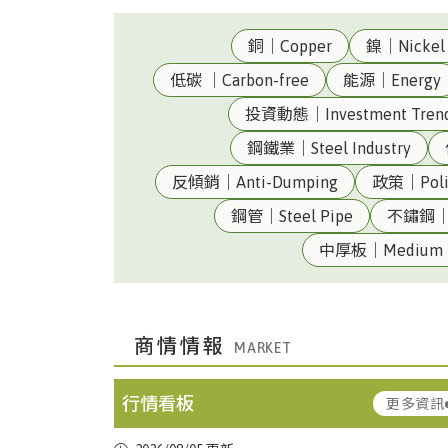
銅｜Copper
鎳｜Nickel
低碳 ｜Carbon-free
能源｜Energy
投資動態｜Investment Tren
鋼鐵業｜Steel Industry
反傾銷｜Anti-Dumping
政策｜Poli
鋼管｜Steel Pipe
不鏽鋼｜St
台灣|Taiwan
美元兌換新台幣匯率32.315(08/05 收盤
中厚板｜Medium P
台
熱軋鋼捲｜HRC(JIS G3131 SPHC1.2 ~
商情情報
灣|Taiwan
4.5mm)
▼ 2.68
行情看板
更多資訊
中國上
中厚板｜Medium
台
冷軋鋼捲｜CRC(JIS G3131 SPCC0.3 ~
海|Shanghai,China
Plate(Q235B20mm)