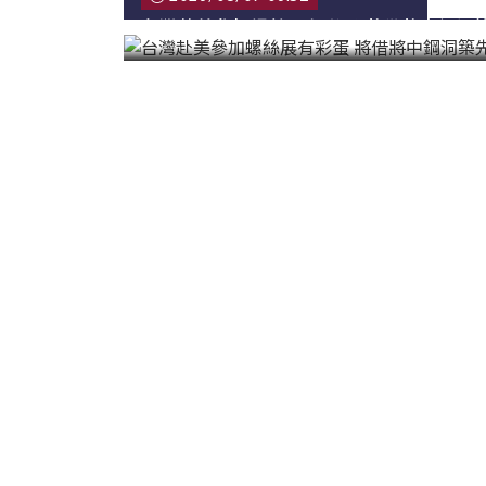
韓國|Korea
台灣赴美參加螺絲展有彩蛋 將借將中鋼洞
東南亞|SEA
中東|Middle East
印度|India
美洲|The Americas
歐盟|EU
獨聯體|CIS
鋼品期貨|Futures
LME非鐵金屬
LME小金屬(鈷)