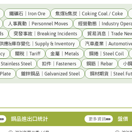
鐵礦石｜Iron Ore
焦煤&焦炭｜Coking Coal / Coke
人事異動｜Personnel Moves
經營動態｜Industry Opera
ds
突發事故｜Breaking Incidents
貿易消息｜Trade Ne
供應&庫存變化｜Supply & Inventory
汽車產業｜Automotiv
cy
關稅｜Tariff
金屬｜Metals
鋼捲｜Steel Coil
ainless Steel
扣件｜Fasteners
鋼筋｜Rebar
小鋼
)()
台灣|Taiwan
合金鐵｜Ferroalloy
中鋼｜Ch
late
鍍鋅鋼品｜Galvanized Steel
鋼材期貨｜Steel Fut
進口量:33500
▼ 32.4
(CSC)
出口量:303
▼ 23.68
台灣|Taiwan
熱軋鋼板｜Hot-Rolled Plate
中鋼｜Ch
進口量:46158
▲ +34.43
Steel (
出口量:3270
▼ 49.03
鋼品進出口統計
盤價
更多資訊
台灣|Taiwan
合金鐵｜Ferroalloy
豐興｜Fe
台灣|Taiwan
熱軋鋼捲｜HRC
中鋼｜Ch
進口量:49559
▲ +45.52