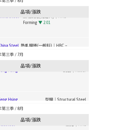
年第三季 / 8月
Forming
▼ 2.01
品項/漲跌
ng Hsing
廢鋼｜Steel Scrap
ina Steel
熱軋鋼捲(一般料)｜HRC –
Commercial
▼ 2.25
非方向性矽鋼｜Non-Oriented Silicon
ng Hsing
鋼筋｜Rebar
el
Steel
ina Steel
冷軋鋼捲(一般料)｜CRC –
年第三季 / 7月
Commercial
▼ 2.14
品項/漲跌
osteel
熱捲｜HRC
ng Hsing
型鋼｜Structural Steel
ina
熱浸鍍鋅鋼捲(建材、烤漆料)｜HDG Coil
CSC)
– Construction/Painted
▼ 1.93
osteel
熱捲｜HRC
ng Hsing
廢鋼｜Steel Scrap
年第三季 / 8月
ina
熱浸鍍鋅鋼捲(家電、電腦、其他料)｜HDG
CSC)
– Appliance/Computer/Other
▼ 1.99
品項/漲跌