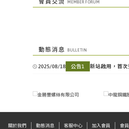
會員交流
灣|Taiwan
100mm)
中國成
鋼筋｜Rebar(HRB400E12-14)
中國廣
冷軋鋼卷｜
都|Chengdu,China
25.35
中國上
鋼筋｜Rebar(HRB40025)
▼
州|Guangzhou,China
CRC(ST121*1250*2500)
台
直棒｜Straight Bar(中高碳｜Medium-High
海|Shanghai,China
1.91
灣|Taiwan
Carbon10 ~ 100mm)
中國成
中厚板｜Medium
中國廣
電鍍鋅鋼卷｜
動態消息
都|Chengdu,China
Plate(Q235B20mm)
中國上
圓鋼｜Round Steel
州|Guangzhou,China
EG(DX51D+Z1.0×1000×C)
台
直棒｜Straight Bar(低合金｜Low Alloy10 
海|Shanghai,China
Bar(HPB30025)
灣|Taiwan
100mm)
2025/08/18
公告1
新站啟用，首次
中國成
高線｜Wire Rod(HPB30010)
中國廣
電鍍錫鋼卷｜ETP(MR T-
都|Chengdu,China
3.19
中國上
無縫鋼管｜Seamless Steel
州|Guangzhou,China
4CA0.25*825*C)
台灣|Taiwan
鋼筋｜Rebar(SD-280#3 / #4 / 
海|Shanghai,China
Pipe(20#159*6)
中國成
冷軋鋼捲｜
都|Chengdu,China
CRC(ST120.5*1250*C)
中國上
無縫鋼管｜Seamless Steel
台
鋼筋｜Rebar(SD-420加釩|Vanadium
海|Shanghai,China
Pipe(20#108*4.5)
灣|Taiwan
Addition)
關於我們
動態消息
客服中心
加入會員
會員