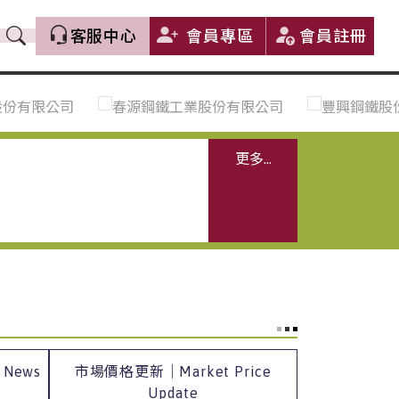
客服中心
會員專區
會員註冊
價格趨勢｜Price Trends
盤價|List Price
市場價格更新｜Market Price
全部
Update
中鋼｜China Steel (CSC)
更多...
豐興｜Feng Hsing
寶鋼｜Baosteel
河靜｜Ha Tinh
 News
市場價格更新｜Market Price
Update