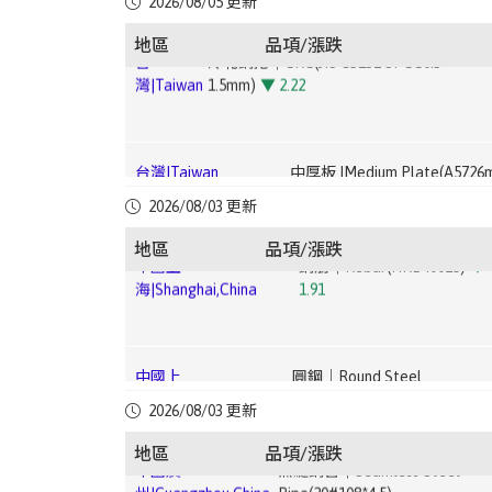
2026/08/05 更新
灣|Taiwan
1.5mm)
▼ 2.22
地區
品項/漲跌
中國上
鋼筋｜Rebar(HRB40012)
▼
台灣|Taiwan
中厚板 |Medium Plate(A5726
海|Shanghai,China
1.76
中國廣
電鍍錫鋼卷｜ETP(MR T-
中國上
鋼筋｜Rebar(HRB40025)
▼
州|Guangzhou,China
4CA0.25*825*C)
台灣|Taiwan
中厚板 |Medium Plate(A366
2026/08/03 更新
海|Shanghai,China
1.91
地區
品項/漲跌
中國廣
中厚板｜Medium
中國上
圓鋼｜Round Steel
州|Guangzhou,China
Plate(Q235B20mm)
台
電磁鋼片｜Electrical Steel Sheet(JIS G33 C2
海|Shanghai,China
Bar(HPB30025)
灣|Taiwan
50A13000.35*1200 ~ 0.5*1200mm)
中國成
高線｜Wire Rod(HPB30010)
中國廣
無縫鋼管｜Seamless Steel
都|Chengdu,China
3.19
中國上
無縫鋼管｜Seamless Steel
2026/08/03 更新
州|Guangzhou,China
Pipe(20#108*4.5)
台
熱浸鍍鋅鋼捲｜HDG(CGI0.276 ~ 0.776mm)
海|Shanghai,China
Pipe(20#159*6)
灣|Taiwan
2.68
地區
品項/漲跌
中國成
冷軋鋼捲｜