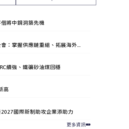
將借將中鋼洞築先機
公會：掌握供應鏈重組、拓展海外商
RC續強、鐵礦砂油煤回穩
新高
2027國際新制助攻企業添助力
更多資訊