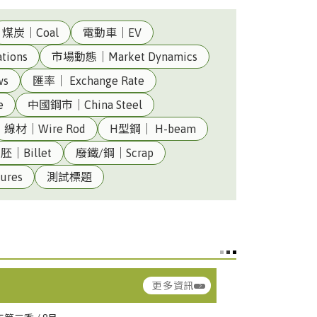
煤炭｜Coal
電動車｜EV
tions
市場動態｜Market Dynamics
ws
匯率｜ Exchange Rate
e
中國鋼市｜China Steel
線材｜Wire Rod
H型鋼｜ H-beam
胚｜Billet
廢鐵/鋼｜Scrap
ina Steel
汽車料(熱軋)｜HR Coil –
ures
測試標題
Automotive
▲ 1.51
ina
熱軋鋼板(一般料)｜HR Plate –
CSC)
Commercial
▼ 2.25
更多資訊
ng Hsing
型鋼｜Structural Steel
ina Steel
熱軋鋼捲(軋延料)｜HRC –