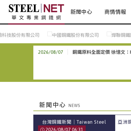
新聞中心
商情情報
台灣鋼鐵｜Taiwan Steel
行情看板|Market Dashboard
專家論壇|Expert Forum
會員評論｜Member Insights
亞太市場｜A
常見問題|
台灣鋼鐵新聞｜Taiwan Steel
一週鋼市|Weekly Steel Update
讀者意見｜Reader Opinions
亞洲鋼鐵新聞｜
產業辭典｜Ind
News
會員視角｜Member Insights
台灣|Taiwan
問題解答
2026/08/07
鋼鐵原料全面定價 徐憶文：
中國上海|Shanghai,China
中國廣州|Guangzhou,China
中國成都|Chengdu,China
中國大連|Dalian,China
中國非鐵金屬|China Nonferrous
新聞中心
國際鋼市|Global Steel
台灣鋼鐵新聞｜Taiwan Steel
亞洲鋼鐵
日本|Japan
News
2026/08/07 06:31