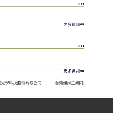
Carbon
▲ 3.29
 Tinh
線材產品｜CR Products
▼ 3.88
osteel
寬厚板｜Heavy Plate
ina Steel
棒線(低合金)｜Bar – Low Alloy
▲
更多資訊
3.1
非方向性矽鋼｜Non-Oriented Silicon
el
Steel
ina Steel
棒線(低碳)｜Bar – Low Carbon
▲
3.48
osteel
熱捲｜HRC
更多資訊
ina Steel
棒線(冷打材)｜Bar – Cold Heading
Quality
▲ 3.17
osteel
熱捲｜HRC
ina
熱軋鋼板(中高碳)｜HR Plate –
CSC)
Medium-High Carbon
▲ 3.42