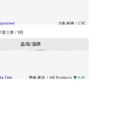
osteel
冷軋板捲｜CRC
ng Hsing
鋼筋｜Rebar
na Steel (CSC)
電鍍鋅鋼捲｜EG
▼ 2.21
 Tinh
線材產品｜CR Products
▼ 3.88
osteel
冷軋板捲｜CRC
年第三季 / 9月
ng Hsing
型鋼｜Structural Steel
ina Steel
電磁鋼捲(高規)｜E-Steel Coil –
品項/漲跌
High
▼ 1.89
 Tinh
熱軋產品｜HR Products
▼ 6.41
osteel
酸洗｜Pickling
ina
電磁鋼捲(中低規)｜E-Steel Coil –
CSC)
Medium/Low
▼ 2.14
 Tinh
線材產品｜CR Products
▼ 3.88
osteel
熱鍍鋅｜HDG
ina
鋼板(A36/SS400)｜Steel Plate
CSC)
(A36/SS400)
▲ 3.31
 Tinh
熱軋產品｜HR Products
▼ 6.41
osteel
電鍍鋅｜EG
ina Steel
棒線(中高碳)｜Bar – Medium-High