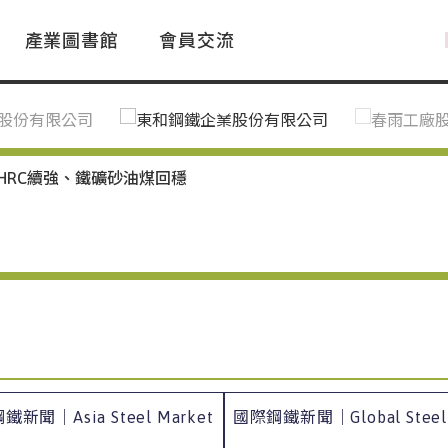
產業圖書館
會員交流
PAC Market
FAQ
國際消息｜Global News
鋼品進出口統計|Import&Export
Asia Steel Market
ustry Glossary
國際鋼鐵新聞｜Global Steel News
台灣|Taiwan
｜Ｑ＆Ａ
關稅表
HRC續強、鐵礦砂油煤回穩
新聞｜Asia Steel Market
國際鋼鐵新聞｜Global Steel